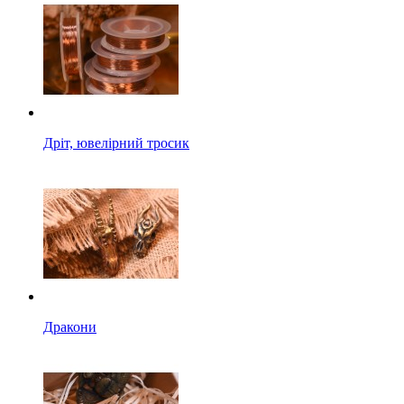
Дріт, ювелірний тросик
Дракони