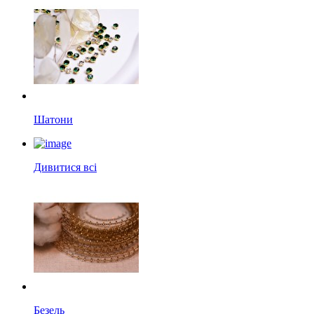
Шатони
Дивитися всі
Безель