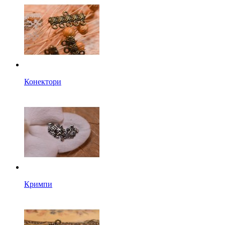
Конектори
Кримпи