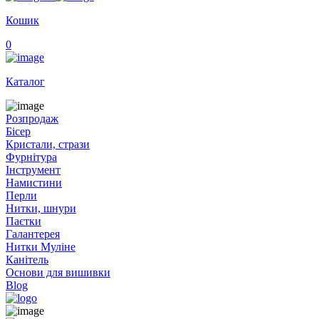
Кошик
0
Каталог
Розпродаж
Бісер
Кристали, стрази
Фурнітура
Інструмент
Намистини
Перли
Нитки, шнури
Паєтки
Галантерея
Нитки Муліне
Канітель
Основи для вишивки
Blog