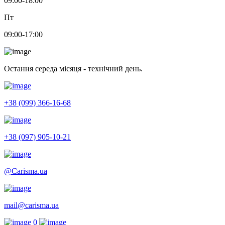
09:00-18:00
Пт
09:00-17:00
Остання середа місяця - технічний день.
+38 (099) 366-16-68
+38 (097) 905-10-21
@Carisma.ua
mail@carisma.ua
0