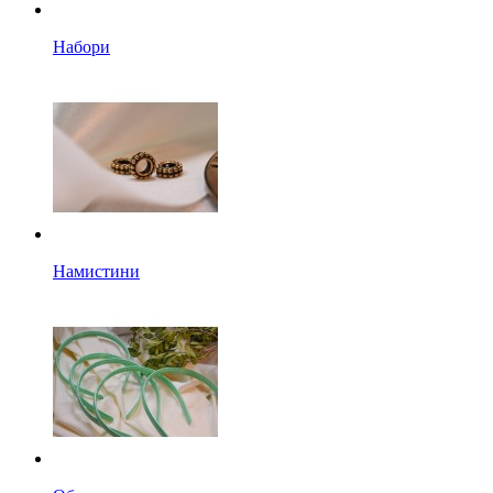
Набори
Намистини