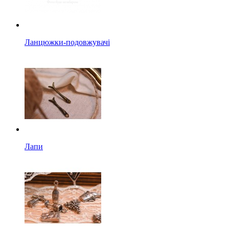
Ланцюжки-подовжувачі
Лапи