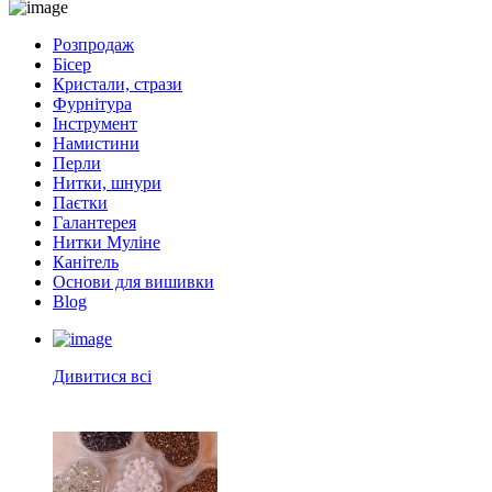
Розпродаж
Бісер
Кристали, стрази
Фурнітура
Інструмент
Намистини
Перли
Нитки, шнури
Паєтки
Галантерея
Нитки Муліне
Канітель
Основи для вишивки
Blog
Дивитися всі