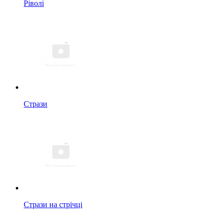
Ріволі
Стрази
Стрази на стрічці