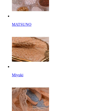
MATSUNO
Miyuki