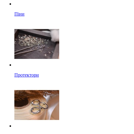
Піни
Протектори