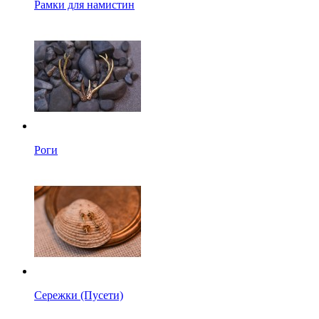
Рамки для намистин
Роги
Сережки (Пусети)