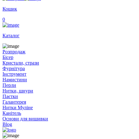
Кошик
0
Каталог
Розпродаж
Бісер
Кристали, стрази
Фурнітура
Інструмент
Намистини
Перли
Нитки, шнури
Паєтки
Галантерея
Нитки Муліне
Канітель
Основи для вишивки
Blog