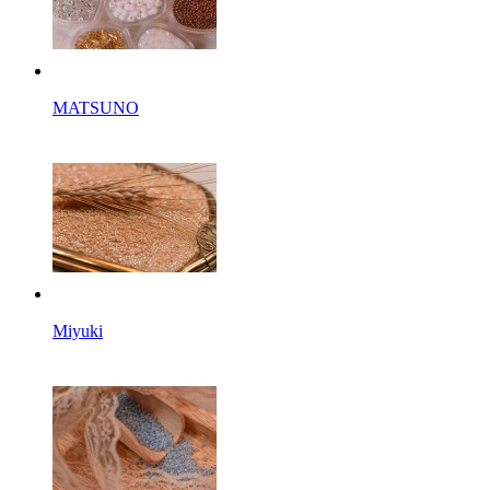
MATSUNO
Miyuki