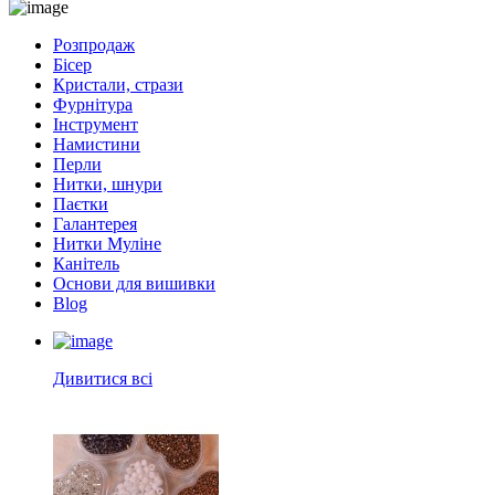
Розпродаж
Бісер
Кристали, стрази
Фурнітура
Інструмент
Намистини
Перли
Нитки, шнури
Паєтки
Галантерея
Нитки Муліне
Канітель
Основи для вишивки
Blog
Дивитися всі