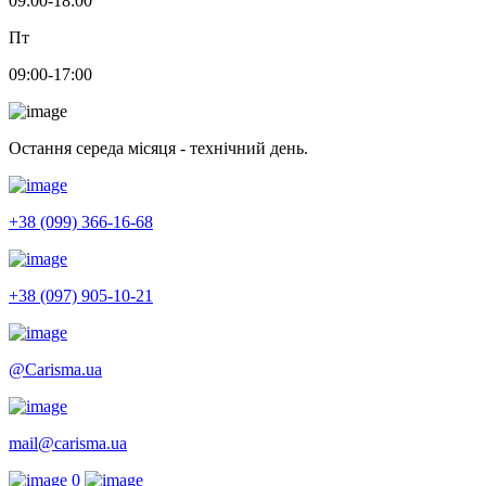
09:00-18:00
Пт
09:00-17:00
Остання середа місяця - технічний день.
+38 (099) 366-16-68
+38 (097) 905-10-21
@Carisma.ua
mail@carisma.ua
0