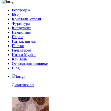
Розпродаж
Бісер
Кристали, стрази
Фурнітура
Інструмент
Намистини
Перли
Нитки, шнури
Паєтки
Галантерея
Нитки Муліне
Канітель
Основи для вишивки
Blog
Дивитися всі