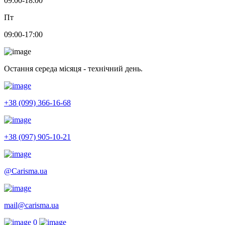
09:00-18:00
Пт
09:00-17:00
Остання середа місяця - технічний день.
+38 (099) 366-16-68
+38 (097) 905-10-21
@Carisma.ua
mail@carisma.ua
0