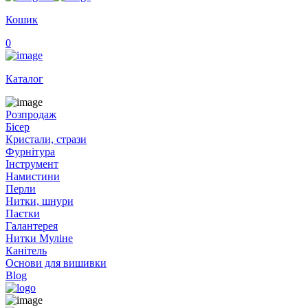
Кошик
0
Каталог
Розпродаж
Бісер
Кристали, стрази
Фурнітура
Інструмент
Намистини
Перли
Нитки, шнури
Паєтки
Галантерея
Нитки Муліне
Канітель
Основи для вишивки
Blog