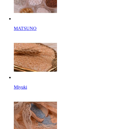
MATSUNO
Miyuki