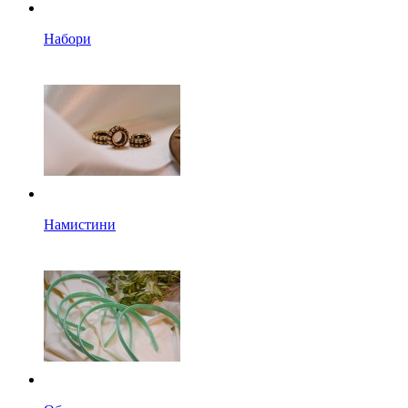
Набори
Намистини