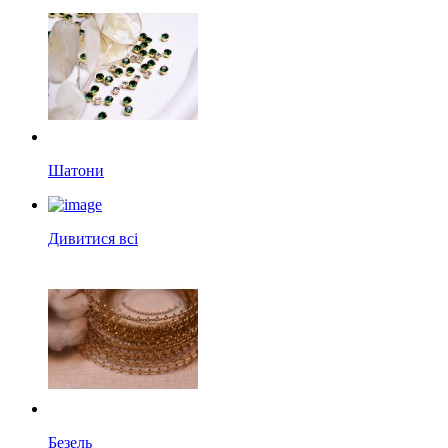
Шатони
Дивитися всі
Безель