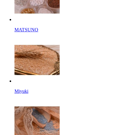
MATSUNO
Miyuki