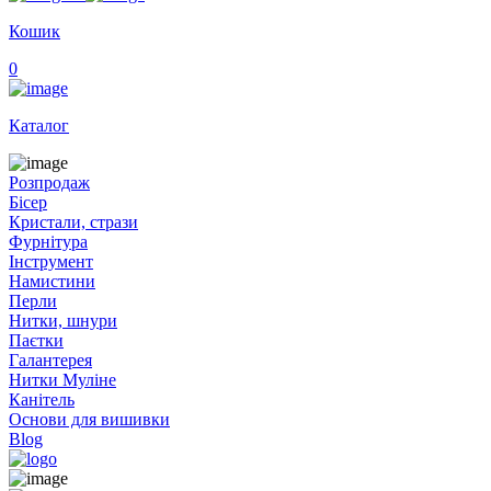
Кошик
0
Каталог
Розпродаж
Бісер
Кристали, стрази
Фурнітура
Інструмент
Намистини
Перли
Нитки, шнури
Паєтки
Галантерея
Нитки Муліне
Канітель
Основи для вишивки
Blog