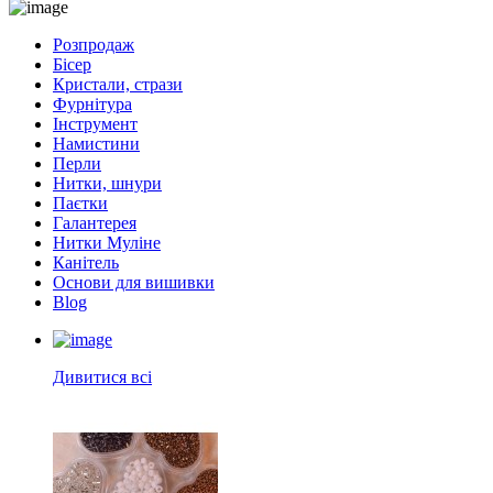
Розпродаж
Бісер
Кристали, стрази
Фурнітура
Інструмент
Намистини
Перли
Нитки, шнури
Паєтки
Галантерея
Нитки Муліне
Канітель
Основи для вишивки
Blog
Дивитися всі