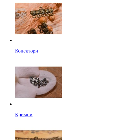
Конектори
Кримпи