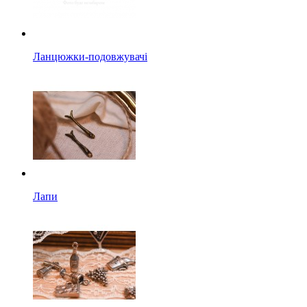
Ланцюжки-подовжувачі
Лапи