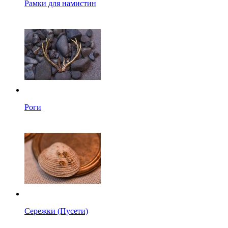
Рамки для намистин
Роги
Сережки (Пусети)