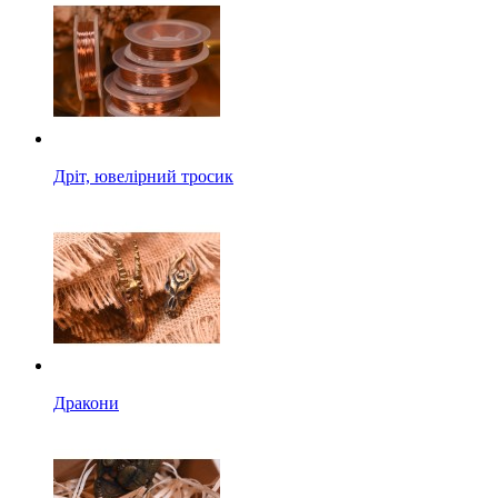
Дріт, ювелірний тросик
Дракони