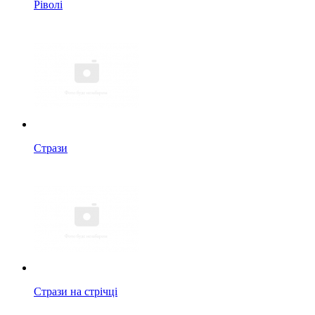
Ріволі
Стрази
Стрази на стрічці