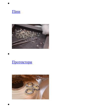
Піни
Протектори