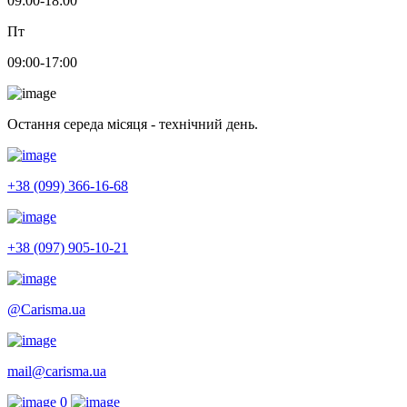
09:00-18:00
Пт
09:00-17:00
Остання середа місяця - технічний день.
+38 (099) 366-16-68
+38 (097) 905-10-21
@Carisma.ua
mail@carisma.ua
0