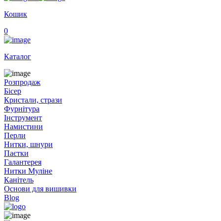
Кошик
0
Каталог
Розпродаж
Бісер
Кристали, стрази
Фурнітура
Інструмент
Намистини
Перли
Нитки, шнури
Паєтки
Галантерея
Нитки Муліне
Канітель
Основи для вишивки
Blog