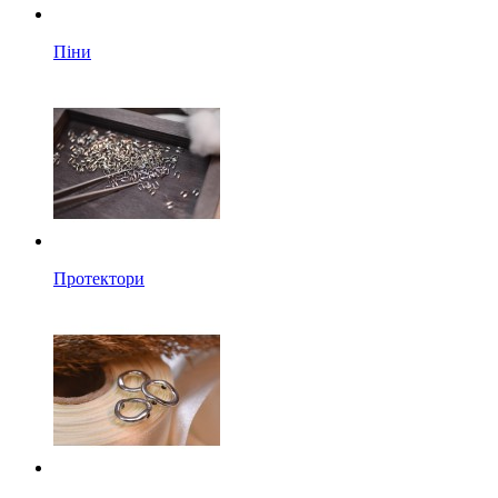
Піни
Протектори