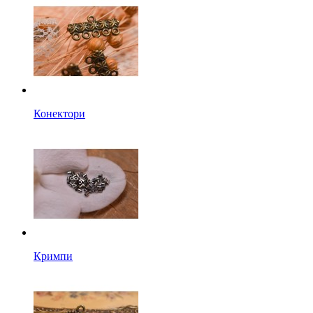
Конектори
Кримпи