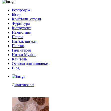
Розпродаж
Бісер
Кристали, стрази
Фурнітура
Інструмент
Намистини
Перли
Нитки, шнури
Паєтки
Галантерея
Нитки Муліне
Канітель
Основи для вишивки
Blog
Дивитися всі