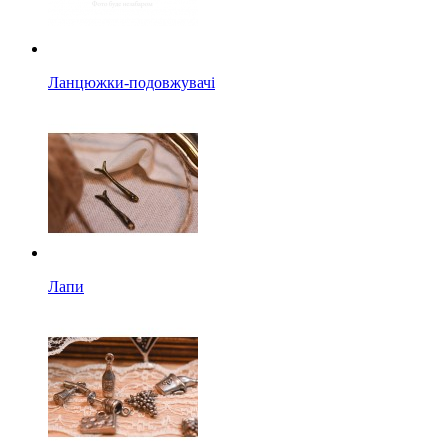
Ланцюжки-подовжувачі
Лапи