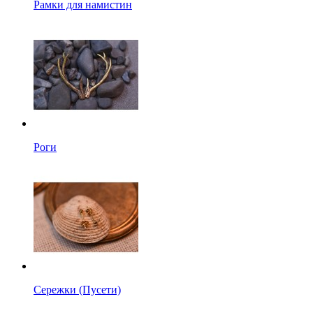
Рамки для намистин
Роги
Сережки (Пусети)