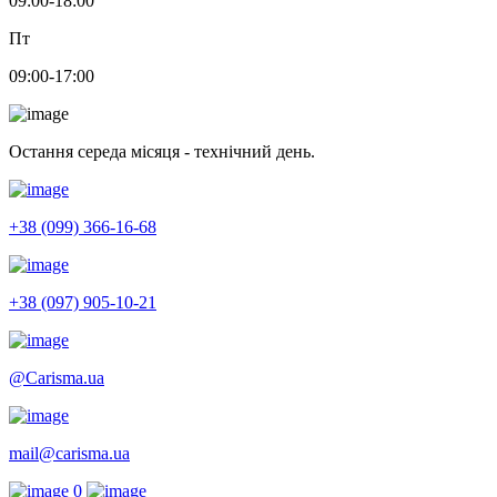
09:00-18:00
Пт
09:00-17:00
Остання середа місяця - технічний день.
+38 (099) 366-16-68
+38 (097) 905-10-21
@Carisma.ua
mail@carisma.ua
0