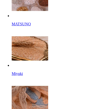
MATSUNO
Miyuki