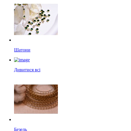
Шатони
Дивитися всі
Безель