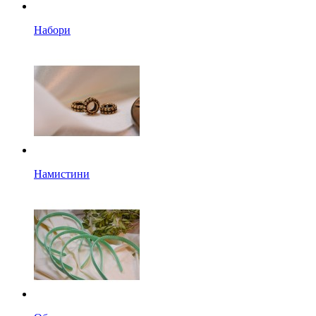
Набори
Намистини