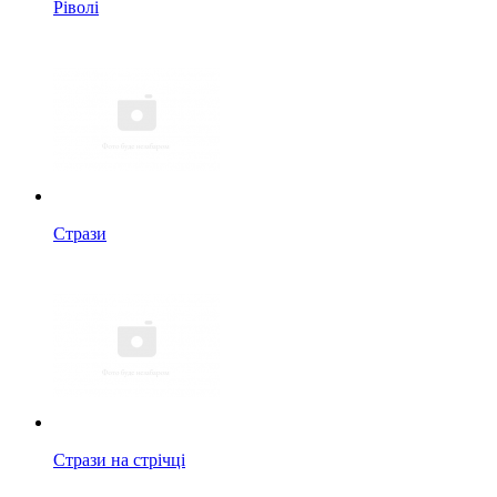
Ріволі
Стрази
Стрази на стрічці