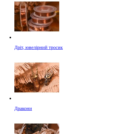
Дріт, ювелірний тросик
Дракони