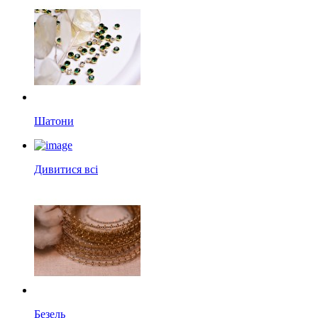
Шатони
Дивитися всі
Безель