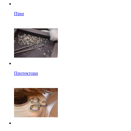
Піни
Протектори