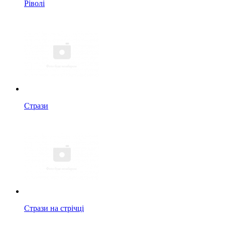
Ріволі
Стрази
Стрази на стрічці