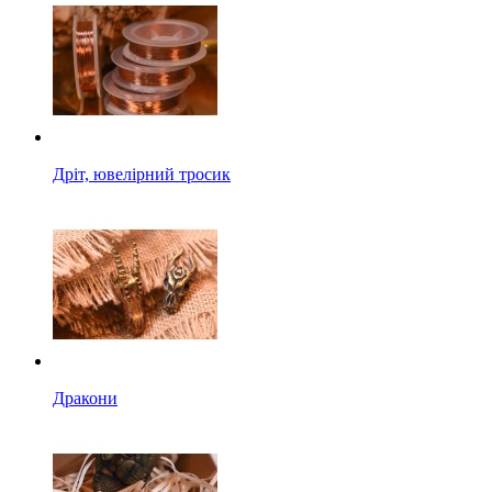
Дріт, ювелірний тросик
Дракони