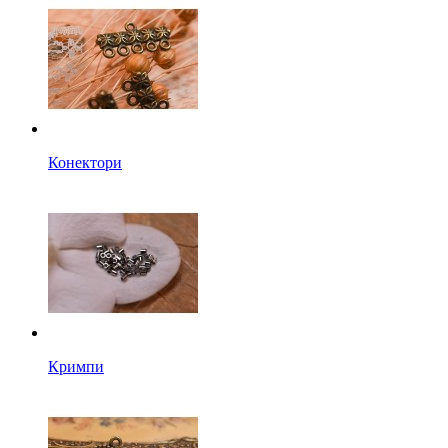
Конектори
Кримпи