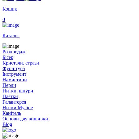
Кошик
0
Каталог
Розпродаж
Бісер
Кристали, стрази
Фурнітура
Інструмент
Намистини
Перли
Нитки, шнури
Паєтки
Галантерея
Нитки Муліне
Канітель
Основи для вишивки
Blog