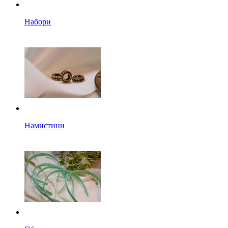
Набори
Намистини