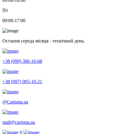
09:00-18:00
Пт
09:00-17:00
Остання середа місяця - технічний день.
+38 (099) 366-16-68
+38 (097) 905-10-21
@Carisma.ua
mail@carisma.ua
0