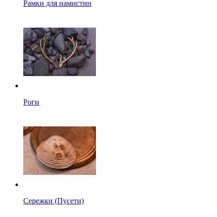
Рамки для намистин
Роги
Сережки (Пусети)