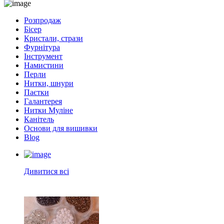
Розпродаж
Бісер
Кристали, стрази
Фурнітура
Інструмент
Намистини
Перли
Нитки, шнури
Паєтки
Галантерея
Нитки Муліне
Канітель
Основи для вишивки
Blog
Дивитися всі