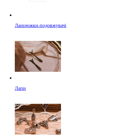
Ланцюжки-подовжувачі
Лапи