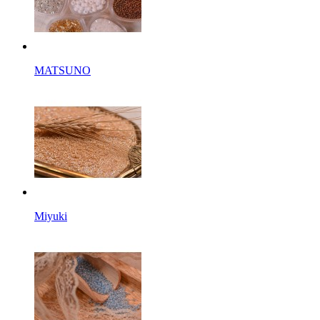
MATSUNO
Miyuki