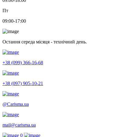
09:00-18:00
Пт
09:00-17:00
Остання середа місяця - технічний день.
+38 (099) 366-16-68
+38 (097) 905-10-21
@Carisma.ua
mail@carisma.ua
0