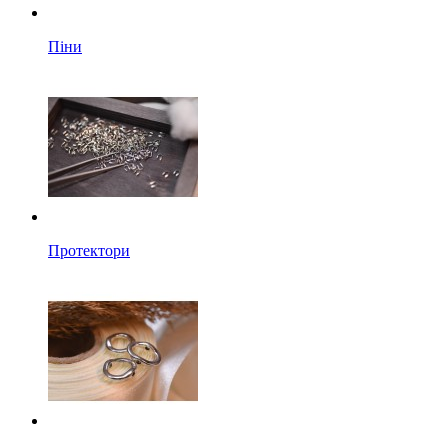
Піни
Протектори