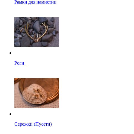
Рамки для намистин
Роги
Сережки (Пусети)