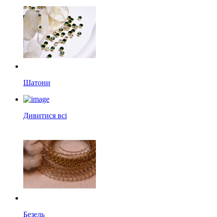
Шатони
Дивитися всі
Безель