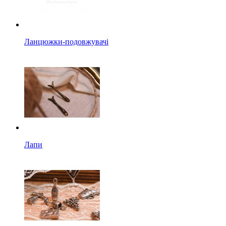
Ланцюжки-подовжувачі
Лапи