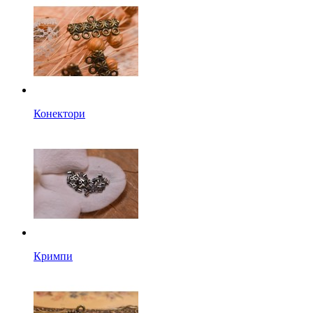
Конектори
Кримпи