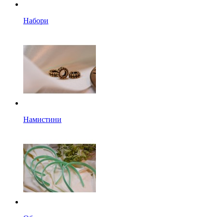
Набори
Намистини