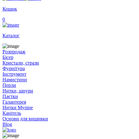
Кошик
0
Каталог
Розпродаж
Бісер
Кристали, стрази
Фурнітура
Інструмент
Намистини
Перли
Нитки, шнури
Паєтки
Галантерея
Нитки Муліне
Канітель
Основи для вишивки
Blog