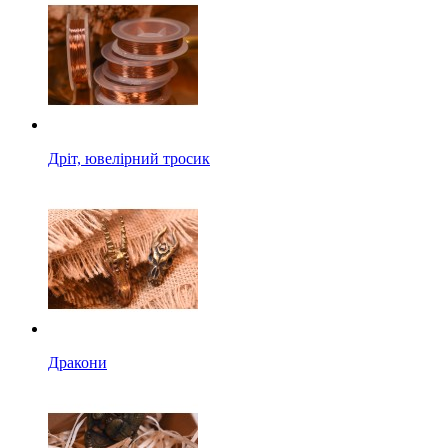
Дріт, ювелірний тросик
Дракони