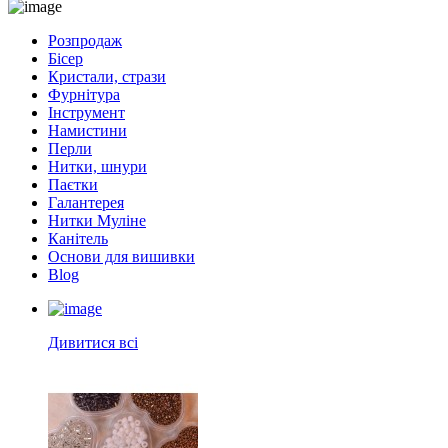
Розпродаж
Бісер
Кристали, стрази
Фурнітура
Інструмент
Намистини
Перли
Нитки, шнури
Паєтки
Галантерея
Нитки Муліне
Канітель
Основи для вишивки
Blog
Дивитися всі