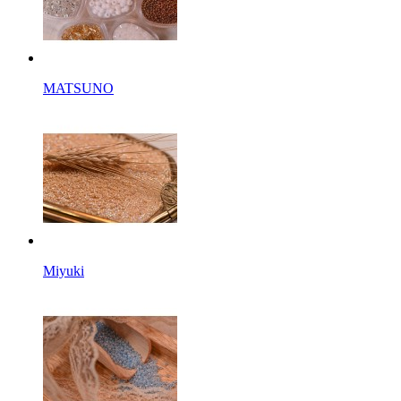
MATSUNO
Miyuki