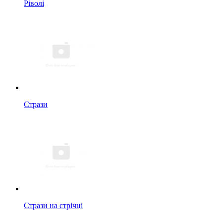
Ріволі
Стрази
Стрази на стрічці