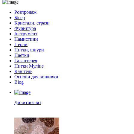
Розпродаж
Бісер
Кристали, стрази
Фурнітура
Інструмент
Намистини
Перли
Нитки, шнури
Паєтки
Галантерея
Нитки Муліне
Канітель
Основи для вишивки
Blog
Дивитися всі