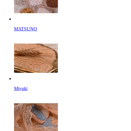
MATSUNO
Miyuki