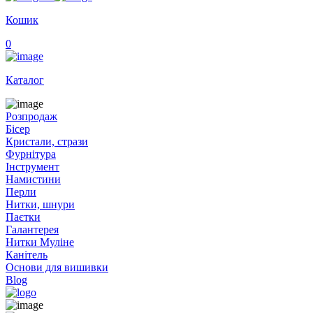
Кошик
0
Каталог
Розпродаж
Бісер
Кристали, стрази
Фурнітура
Інструмент
Намистини
Перли
Нитки, шнури
Паєтки
Галантерея
Нитки Муліне
Канітель
Основи для вишивки
Blog