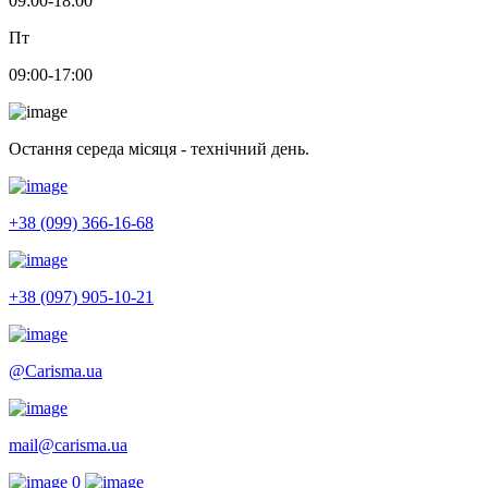
09:00-18:00
Пт
09:00-17:00
Остання середа місяця - технічний день.
+38 (099) 366-16-68
+38 (097) 905-10-21
@Carisma.ua
mail@carisma.ua
0