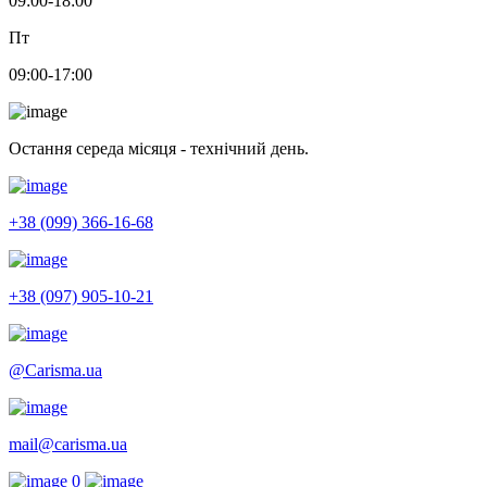
09:00-18:00
Пт
09:00-17:00
Остання середа місяця - технічний день.
+38 (099) 366-16-68
+38 (097) 905-10-21
@Carisma.ua
mail@carisma.ua
0