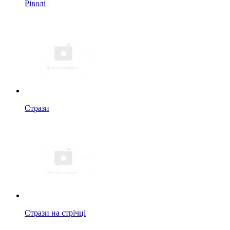
Ріволі
Стрази
Стрази на стрічці