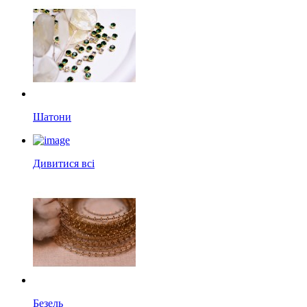
Шатони
Дивитися всі
Безель