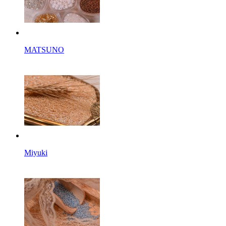
MATSUNO
Miyuki