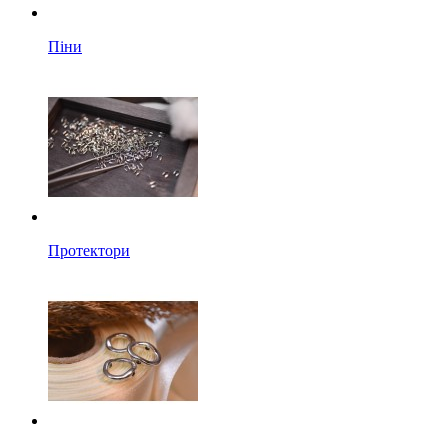
Піни
Протектори