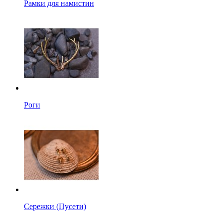
Рамки для намистин
Роги
Сережки (Пусети)