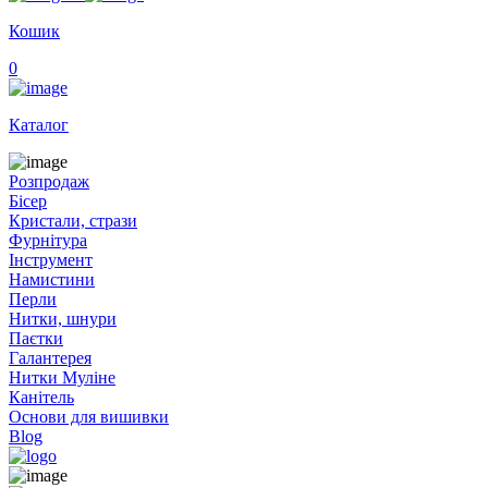
Кошик
0
Каталог
Розпродаж
Бісер
Кристали, стрази
Фурнітура
Інструмент
Намистини
Перли
Нитки, шнури
Паєтки
Галантерея
Нитки Муліне
Канітель
Основи для вишивки
Blog