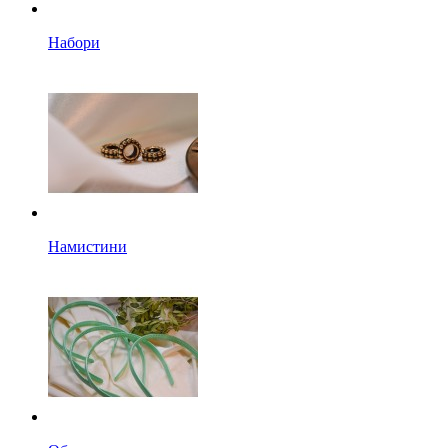
Набори
Намистини