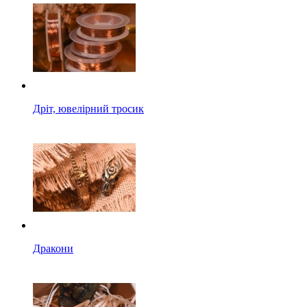
Дріт, ювелірний тросик
Дракони