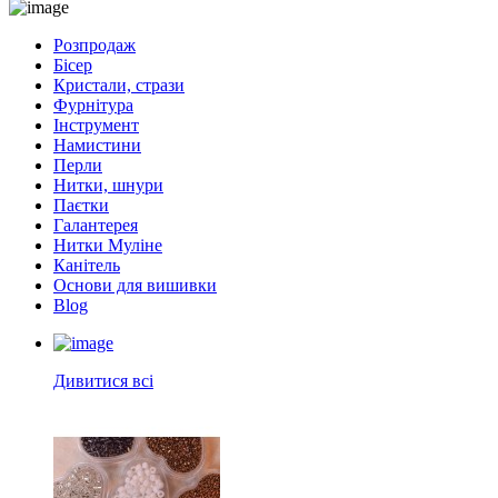
Розпродаж
Бісер
Кристали, стрази
Фурнітура
Інструмент
Намистини
Перли
Нитки, шнури
Паєтки
Галантерея
Нитки Муліне
Канітель
Основи для вишивки
Blog
Дивитися всі