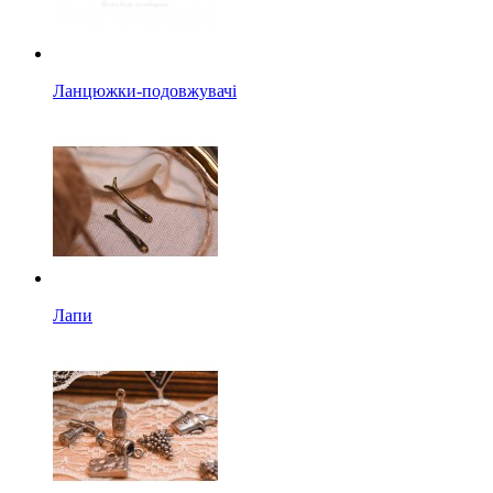
Ланцюжки-подовжувачі
Лапи