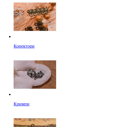
Конектори
Кримпи