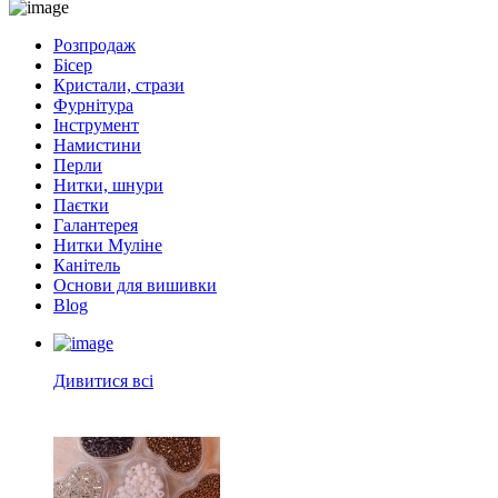
Розпродаж
Бісер
Кристали, стрази
Фурнітура
Інструмент
Намистини
Перли
Нитки, шнури
Паєтки
Галантерея
Нитки Муліне
Канітель
Основи для вишивки
Blog
Дивитися всі