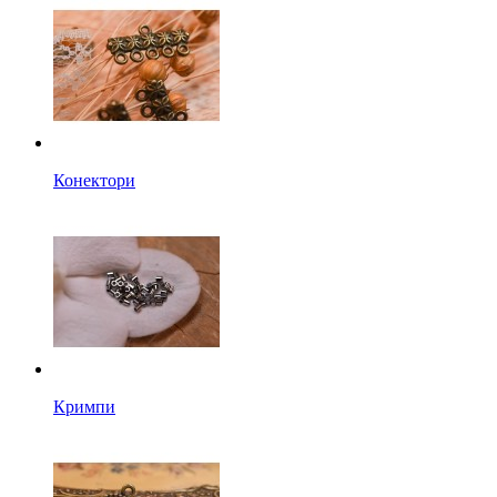
Конектори
Кримпи