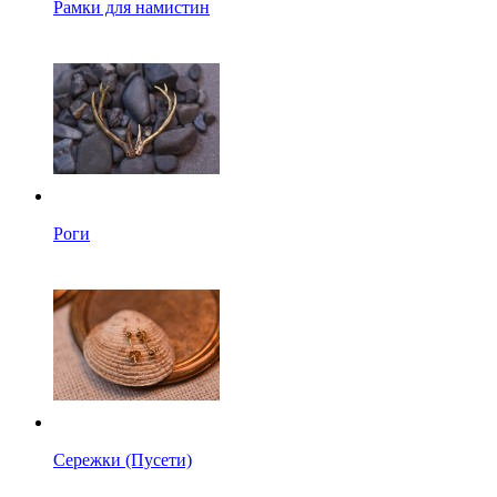
Рамки для намистин
Роги
Сережки (Пусети)