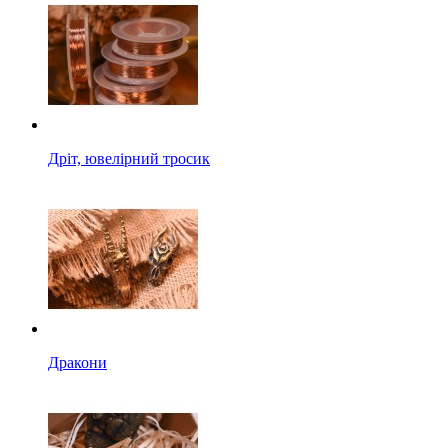
Дріт, ювелірний тросик
Дракони