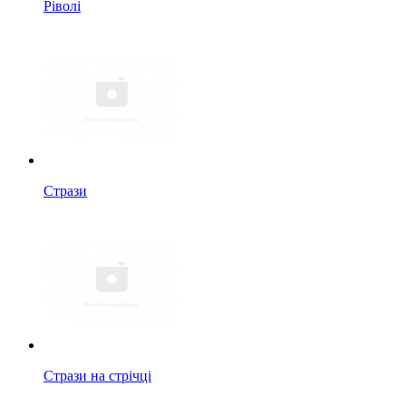
Ріволі
Стрази
Стрази на стрічці