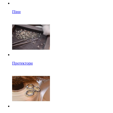
Піни
Протектори