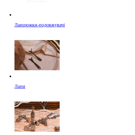
Ланцюжки-подовжувачі
Лапи