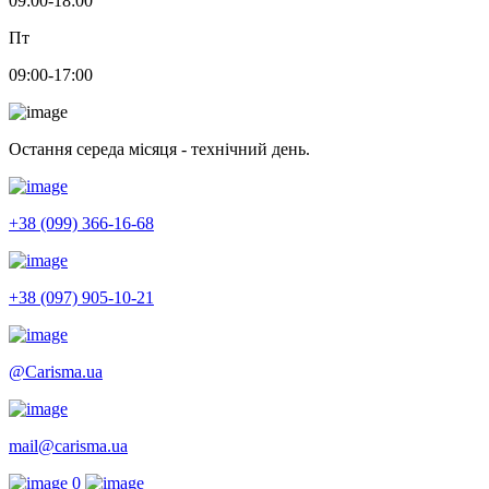
09:00-18:00
Пт
09:00-17:00
Остання середа місяця - технічний день.
+38 (099) 366-16-68
+38 (097) 905-10-21
@Carisma.ua
mail@carisma.ua
0