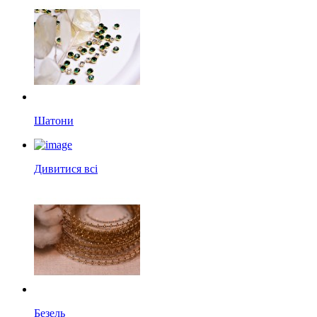
Шатони
Дивитися всі
Безель