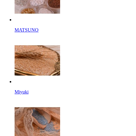
MATSUNO
Miyuki