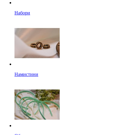
Набори
Намистини