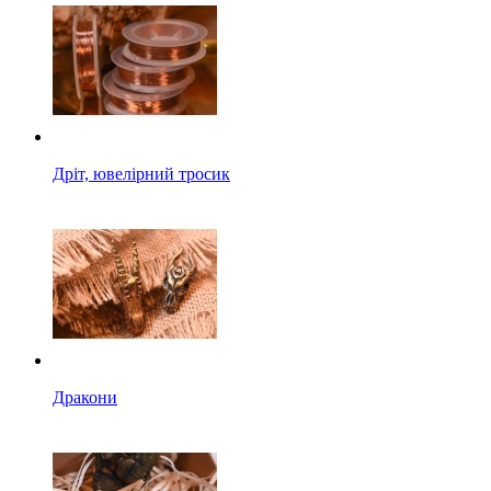
Дріт, ювелірний тросик
Дракони