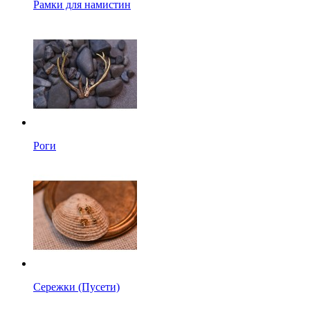
Рамки для намистин
Роги
Сережки (Пусети)