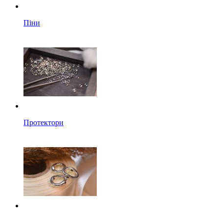
Піни
Протектори