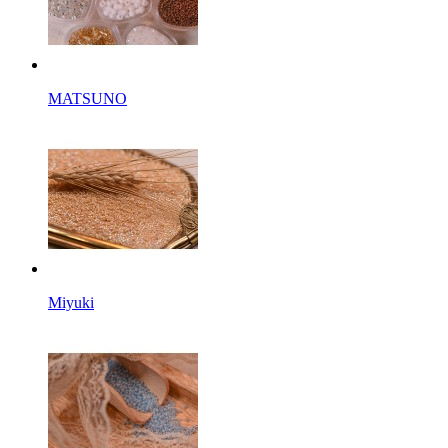
MATSUNO
Miyuki