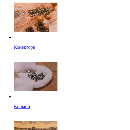
Конектори
Кримпи