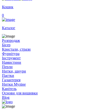
Кошик
0
Каталог
Розпродаж
Бісер
Кристали, стрази
Фурнітура
Інструмент
Намистини
Перли
Нитки, шнури
Паєтки
Галантерея
Нитки Муліне
Канітель
Основи для вишивки
Blog