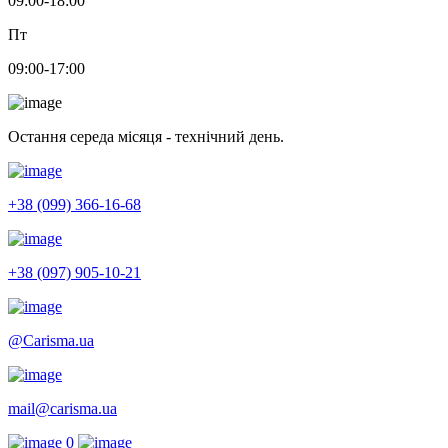
09:00-18:00
Пт
09:00-17:00
Остання середа місяця - технічний день.
+38 (099) 366-16-68
+38 (097) 905-10-21
@Carisma.ua
mail@carisma.ua
0