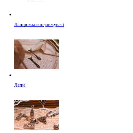
Ланцюжки-подовжувачі
Лапи