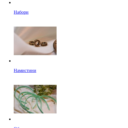
Набори
Намистини