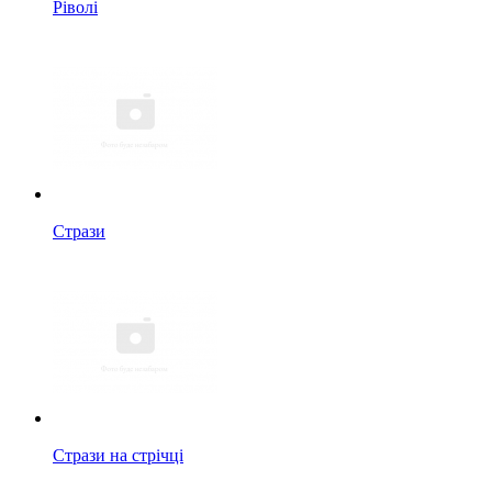
Ріволі
Стрази
Стрази на стрічці