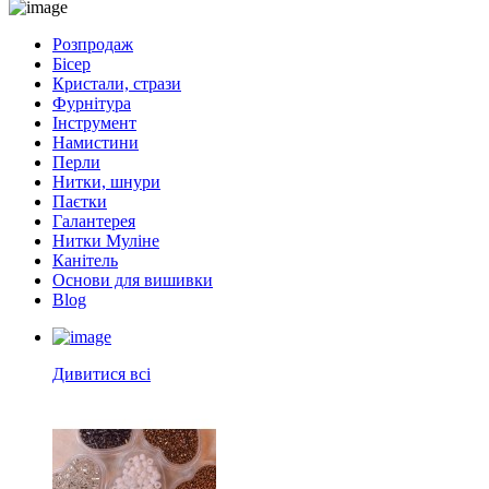
Розпродаж
Бісер
Кристали, стрази
Фурнітура
Інструмент
Намистини
Перли
Нитки, шнури
Паєтки
Галантерея
Нитки Муліне
Канітель
Основи для вишивки
Blog
Дивитися всі