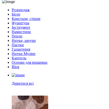
Розпродаж
Бісер
Кристали, стрази
Фурнітура
Інструмент
Намистини
Перли
Нитки, шнури
Паєтки
Галантерея
Нитки Муліне
Канітель
Основи для вишивки
Blog
Дивитися всі