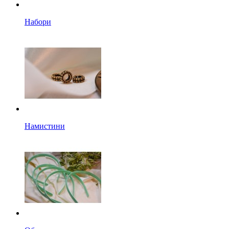
Набори
Намистини