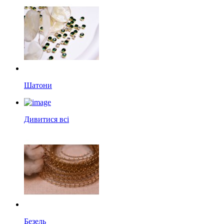
Шатони
Дивитися всі
Безель