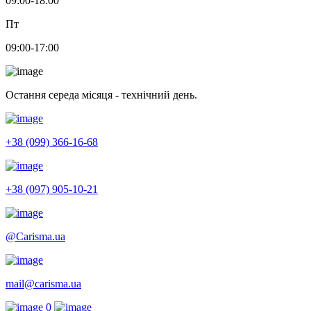
09:00-18:00
Пт
09:00-17:00
Остання середа місяця - технічний день.
+38 (099) 366-16-68
+38 (097) 905-10-21
@Carisma.ua
mail@carisma.ua
0