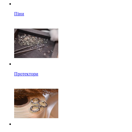
Піни
Протектори