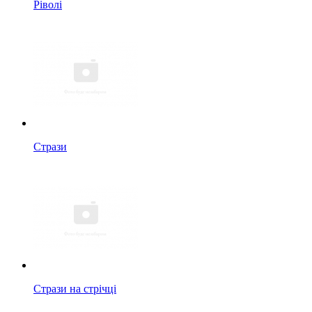
Ріволі
Стрази
Стрази на стрічці