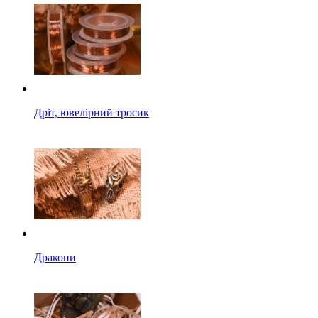
Дріт, ювелірний тросик
Дракони