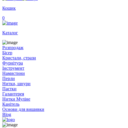
Кошик
0
Каталог
Розпродаж
Бісер
Кристали, стрази
Фурнітура
Інструмент
Намистини
Перли
Нитки, шнури
Паєтки
Галантерея
Нитки Муліне
Канітель
Основи для вишивки
Blog