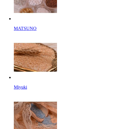
MATSUNO
Miyuki