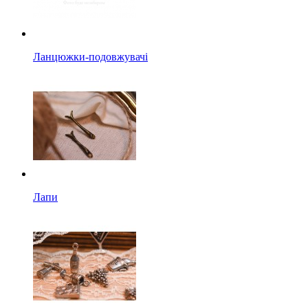
Ланцюжки-подовжувачі
Лапи