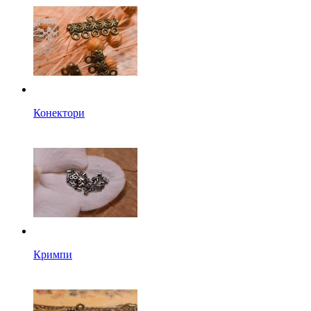
Конектори
Кримпи