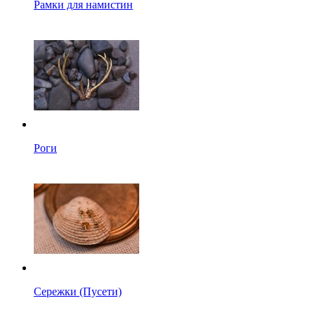
Рамки для намистин
Роги
Сережки (Пусети)