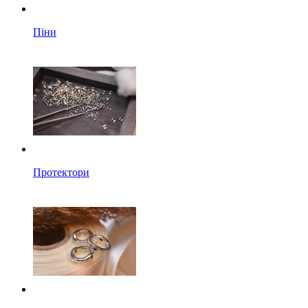
Піни
Протектори