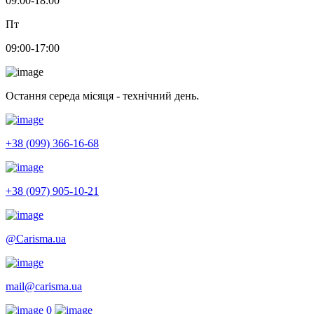
09:00-18:00
Пт
09:00-17:00
Остання середа місяця - технічний день.
+38 (099) 366-16-68
+38 (097) 905-10-21
@Carisma.ua
mail@carisma.ua
0