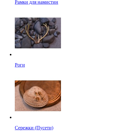
Рамки для намистин
Роги
Сережки (Пусети)