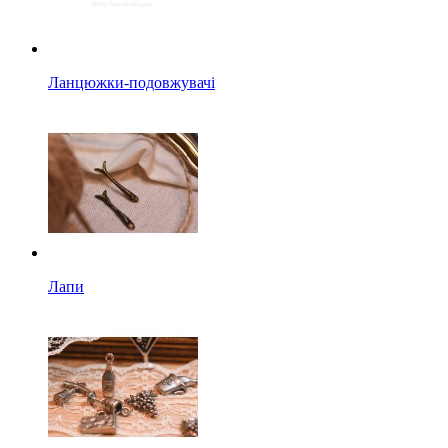
Ланцюжки-подовжувачі
Лапи