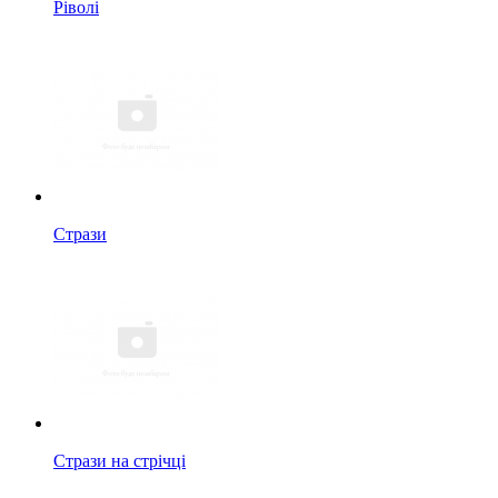
Ріволі
Стрази
Стрази на стрічці