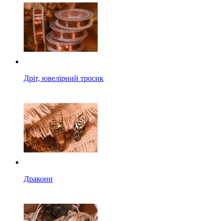
Дріт, ювелірний тросик
Дракони