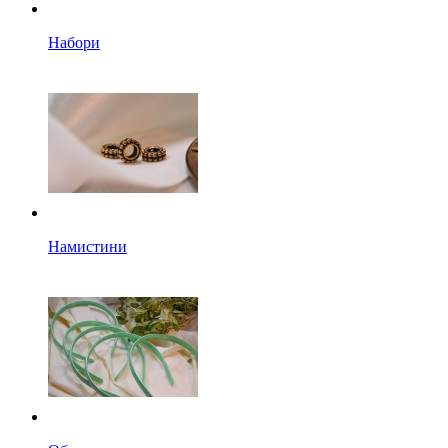
Набори
Намистини