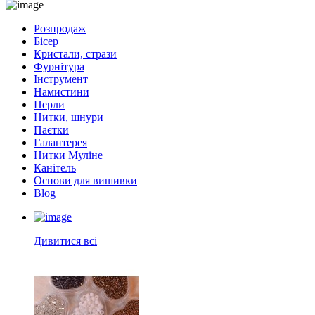
Розпродаж
Бісер
Кристали, стрази
Фурнітура
Інструмент
Намистини
Перли
Нитки, шнури
Паєтки
Галантерея
Нитки Муліне
Канітель
Основи для вишивки
Blog
Дивитися всі