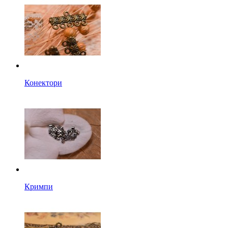
Конектори
Кримпи