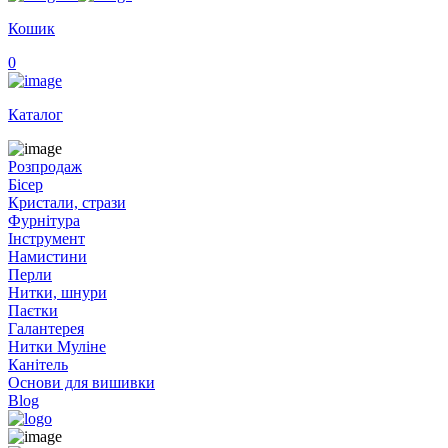
Кошик
0
Каталог
Розпродаж
Бісер
Кристали, стрази
Фурнітура
Інструмент
Намистини
Перли
Нитки, шнури
Паєтки
Галантерея
Нитки Муліне
Канітель
Основи для вишивки
Blog