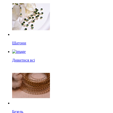
Шатони
Дивитися всі
Безель