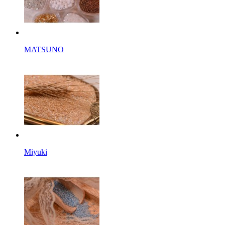
MATSUNO
Miyuki