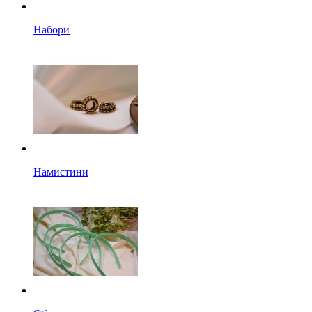
Набори
Намистини