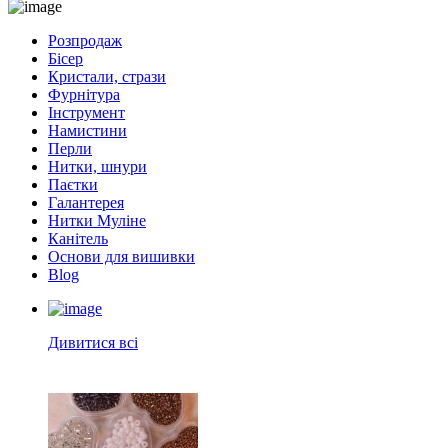
Розпродаж
Бісер
Кристали, стрази
Фурнітура
Інструмент
Намистини
Перли
Нитки, шнури
Паєтки
Галантерея
Нитки Муліне
Канітель
Основи для вишивки
Blog
Дивитися всі