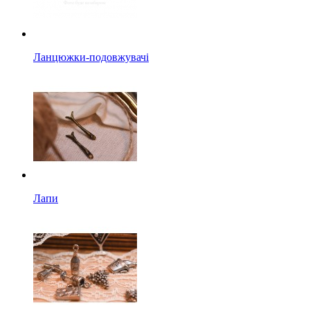
Ланцюжки-подовжувачі
Лапи