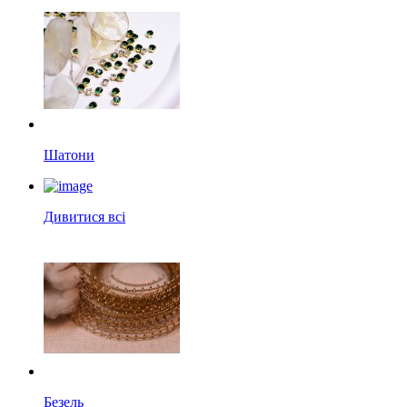
Шатони
Дивитися всі
Безель