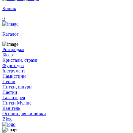
Кошик
0
Каталог
Розпродаж
Бісер
Кристали, стрази
Фурнітура
Інструмент
Намистини
Перли
Нитки, шнури
Паєтки
Галантерея
Нитки Муліне
Канітель
Основи для вишивки
Blog