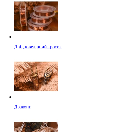
Дріт, ювелірний тросик
Дракони