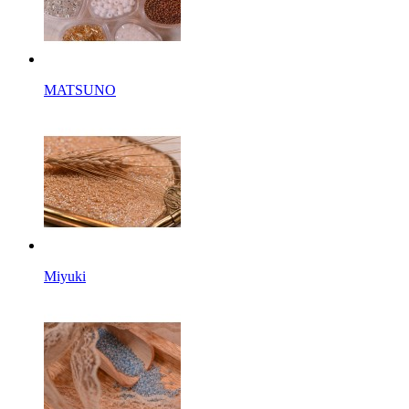
MATSUNO
Miyuki