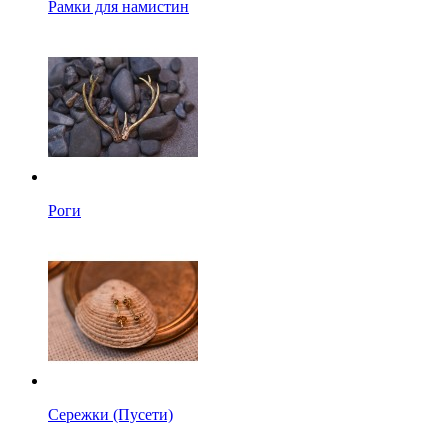
Рамки для намистин
Роги
Сережки (Пусети)