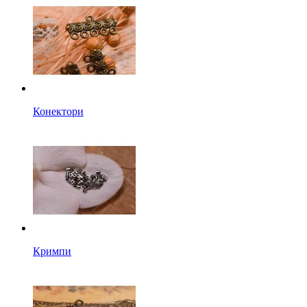
Конектори
Кримпи