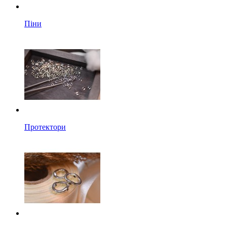
Піни
Протектори