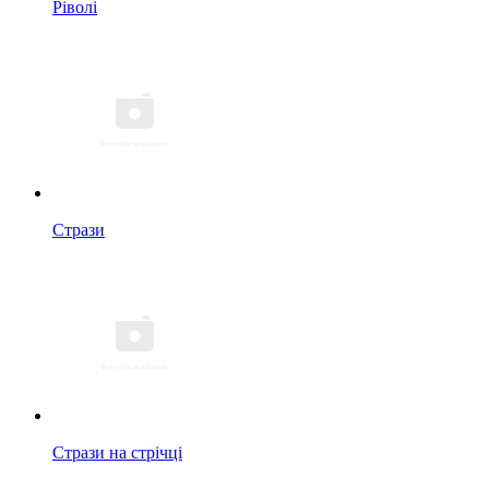
Ріволі
Стрази
Стрази на стрічці