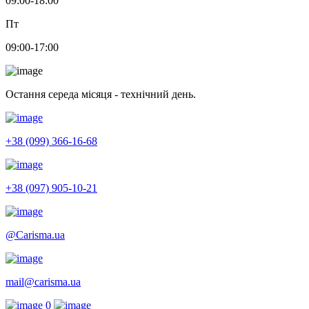
09:00-18:00
Пт
09:00-17:00
Остання середа місяця - технічний день.
+38 (099) 366-16-68
+38 (097) 905-10-21
@Carisma.ua
mail@carisma.ua
0