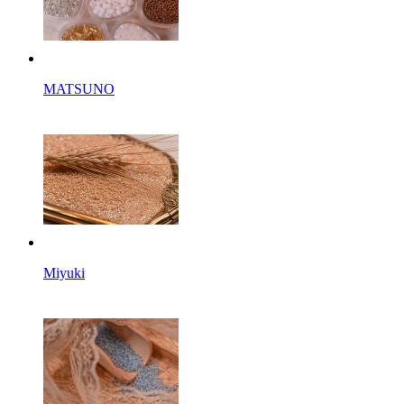
MATSUNO
Miyuki