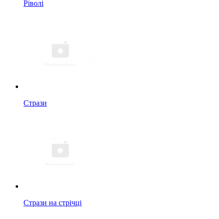
Ріволі
Стрази
Стрази на стрічці