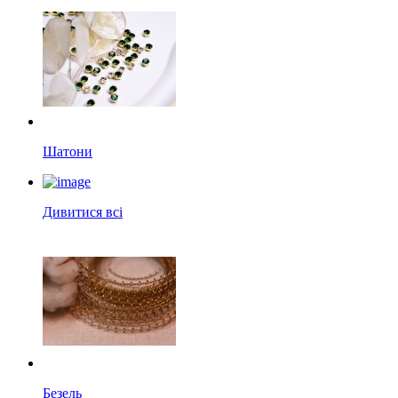
Шатони
Дивитися всі
Безель