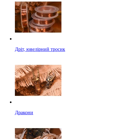
Дріт, ювелірний тросик
Дракони