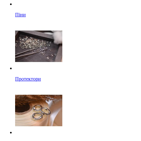
Піни
Протектори