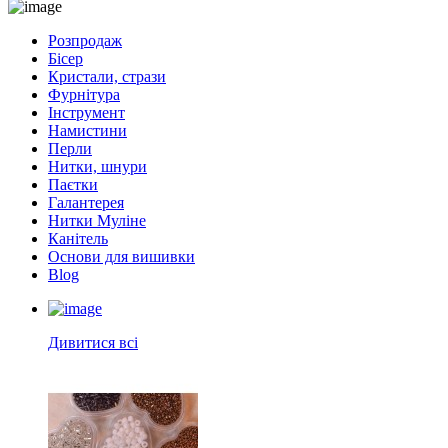
Розпродаж
Бісер
Кристали, стрази
Фурнітура
Інструмент
Намистини
Перли
Нитки, шнури
Паєтки
Галантерея
Нитки Муліне
Канітель
Основи для вишивки
Blog
Дивитися всі