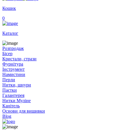
Кошик
0
Каталог
Розпродаж
Бісер
Кристали, стрази
Фурнітура
Інструмент
Намистини
Перли
Нитки, шнури
Паєтки
Галантерея
Нитки Муліне
Канітель
Основи для вишивки
Blog