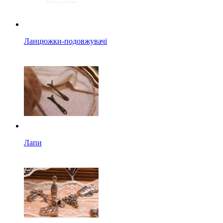
Ланцюжки-подовжувачі
Лапи