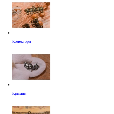
Конектори
Кримпи