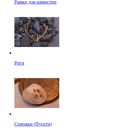
Рамки для намистин
Роги
Сережки (Пусети)