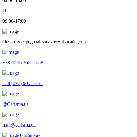
09:00-18:00
Пт
09:00-17:00
Остання середа місяця - технічний день.
+38 (099) 366-16-68
+38 (097) 905-10-21
@Carisma.ua
mail@carisma.ua
0