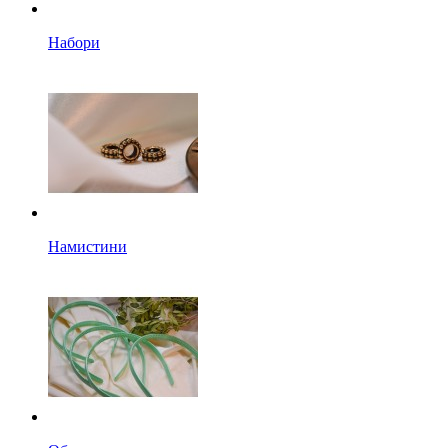
Набори
Намистини