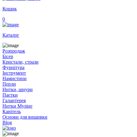
Кошик
0
Каталог
Розпродаж
Бісер
Кристали, стрази
Фурнітура
Інструмент
Намистини
Перли
Нитки, шнури
Паєтки
Галантерея
Нитки Муліне
Канітель
Основи для вишивки
Blog