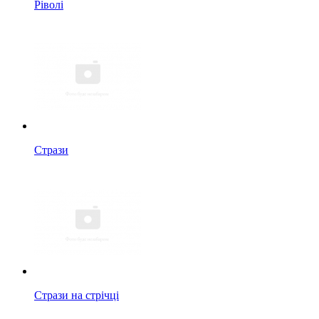
Ріволі
Стрази
Стрази на стрічці