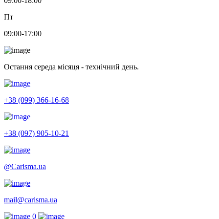
09:00-18:00
Пт
09:00-17:00
Остання середа місяця - технічний день.
+38 (099) 366-16-68
+38 (097) 905-10-21
@Carisma.ua
mail@carisma.ua
0