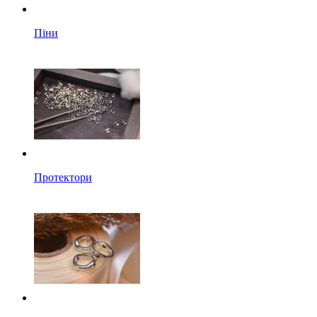
Піни
Протектори