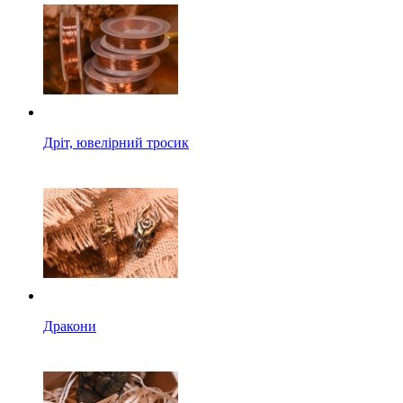
Дріт, ювелірний тросик
Дракони