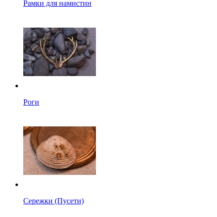
Рамки для намистин
Роги
Сережки (Пусети)