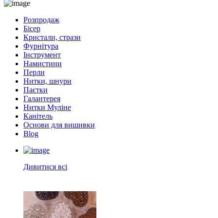
Розпродаж
Бісер
Кристали, стрази
Фурнітура
Інструмент
Намистини
Перли
Нитки, шнури
Паєтки
Галантерея
Нитки Муліне
Канітель
Основи для вишивки
Blog
Дивитися всі