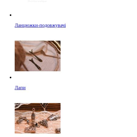
Ланцюжки-подовжувачі
Лапи