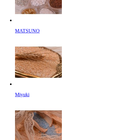
MATSUNO
Miyuki