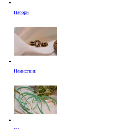
Набори
Намистини