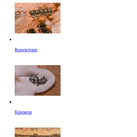
Конектори
Кримпи