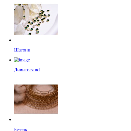
Шатони
Дивитися всі
Безель