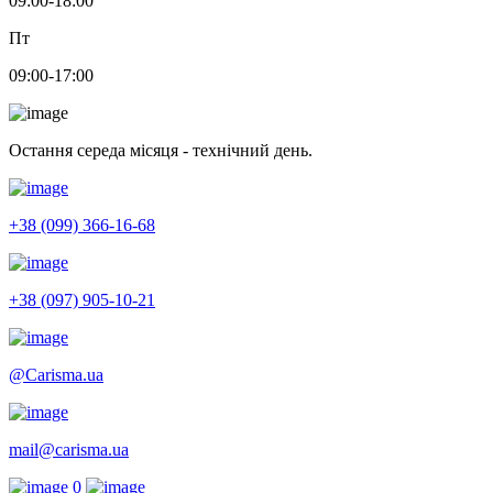
09:00-18:00
Пт
09:00-17:00
Остання середа місяця - технічний день.
+38 (099) 366-16-68
+38 (097) 905-10-21
@Carisma.ua
mail@carisma.ua
0