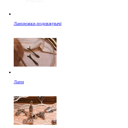
Ланцюжки-подовжувачі
Лапи