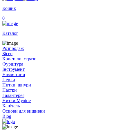
Кошик
0
Каталог
Розпродаж
Бісер
Кристали, стрази
Фурнітура
Інструмент
Намистини
Перли
Нитки, шнури
Паєтки
Галантерея
Нитки Муліне
Канітель
Основи для вишивки
Blog