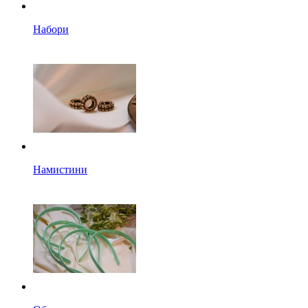
Набори
Намистини