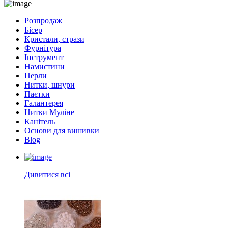
Розпродаж
Бісер
Кристали, стрази
Фурнітура
Інструмент
Намистини
Перли
Нитки, шнури
Паєтки
Галантерея
Нитки Муліне
Канітель
Основи для вишивки
Blog
Дивитися всі