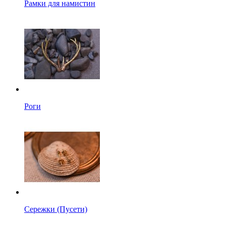
Рамки для намистин
Роги
Сережки (Пусети)