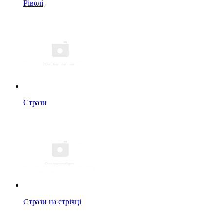
Ріволі
Стрази
Стрази на стрічці