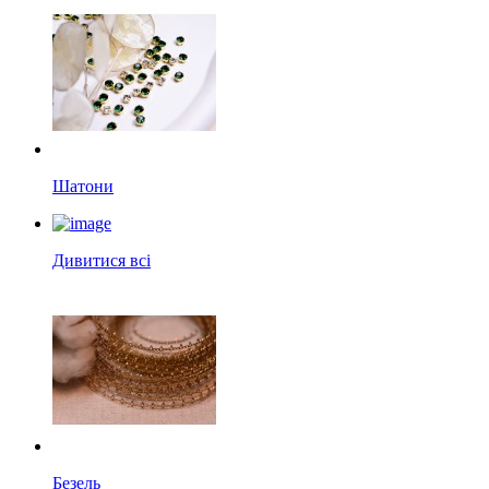
Шатони
Дивитися всі
Безель