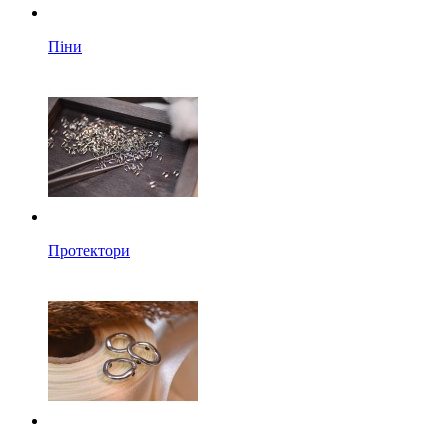
Піни
Протектори