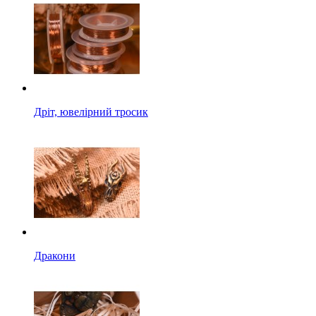
Дріт, ювелірний тросик
Дракони