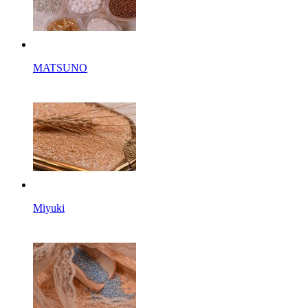
MATSUNO
Miyuki