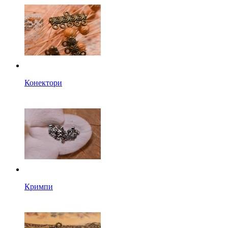
Конектори
Кримпи