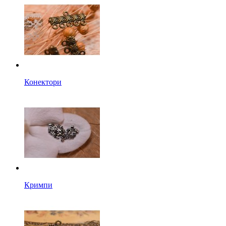
Конектори
Кримпи