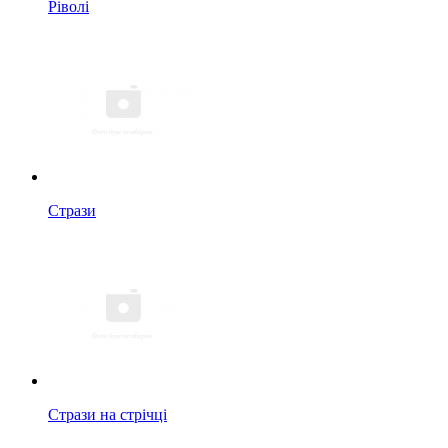
Ріволі
Стрази
Стрази на стрічці