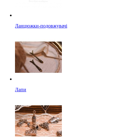
Ланцюжки-подовжувачі
Лапи