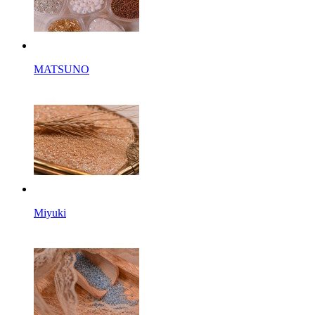
MATSUNO
Miyuki