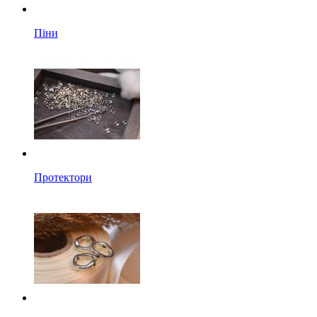
Піни
Протектори