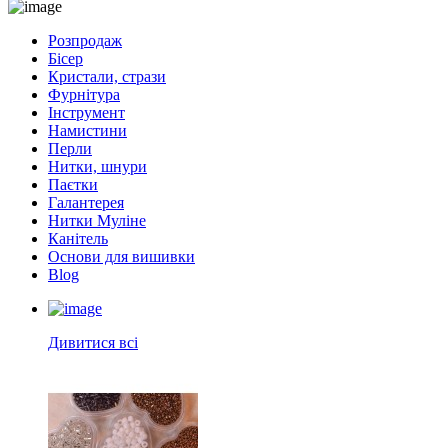
Розпродаж
Бісер
Кристали, стрази
Фурнітура
Інструмент
Намистини
Перли
Нитки, шнури
Паєтки
Галантерея
Нитки Муліне
Канітель
Основи для вишивки
Blog
Дивитися всі