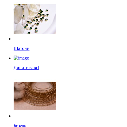
Шатони
Дивитися всі
Безель