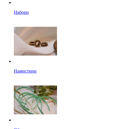
Набори
Намистини