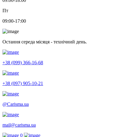
09:00-18:00
Пт
09:00-17:00
Остання середа місяця - технічний день.
+38 (099) 366-16-68
+38 (097) 905-10-21
@Carisma.ua
mail@carisma.ua
0