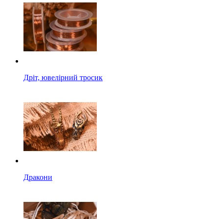
Дріт, ювелірний тросик
Дракони