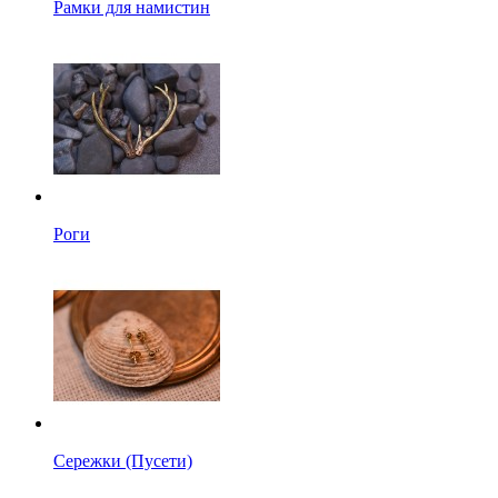
Рамки для намистин
Роги
Сережки (Пусети)