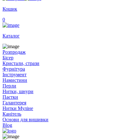
Кошик
0
Каталог
Розпродаж
Бісер
Кристали, стрази
Фурнітура
Інструмент
Намистини
Перли
Нитки, шнури
Паєтки
Галантерея
Нитки Муліне
Канітель
Основи для вишивки
Blog