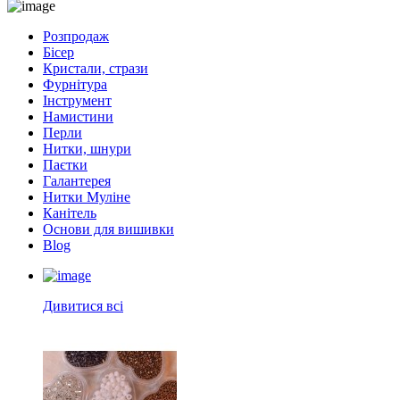
Розпродаж
Бісер
Кристали, стрази
Фурнітура
Інструмент
Намистини
Перли
Нитки, шнури
Паєтки
Галантерея
Нитки Муліне
Канітель
Основи для вишивки
Blog
Дивитися всі