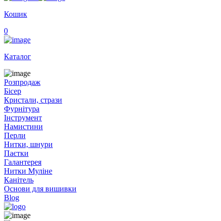
Кошик
0
Каталог
Розпродаж
Бісер
Кристали, стрази
Фурнітура
Інструмент
Намистини
Перли
Нитки, шнури
Паєтки
Галантерея
Нитки Муліне
Канітель
Основи для вишивки
Blog