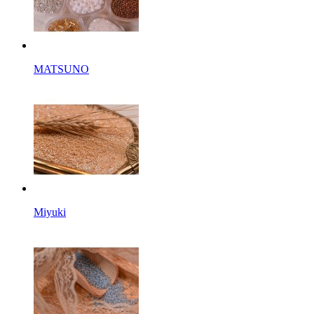
MATSUNO
Miyuki