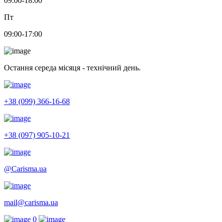
09:00-18:00
Пт
09:00-17:00
Остання середа місяця - технічний день.
+38 (099) 366-16-68
+38 (097) 905-10-21
@Carisma.ua
mail@carisma.ua
0