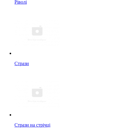
Ріволі
Стрази
Стрази на стрічці