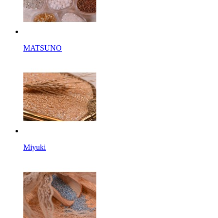
MATSUNO
Miyuki