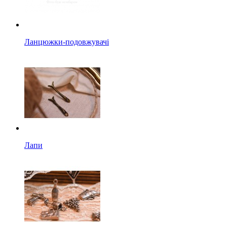
Ланцюжки-подовжувачі
Лапи