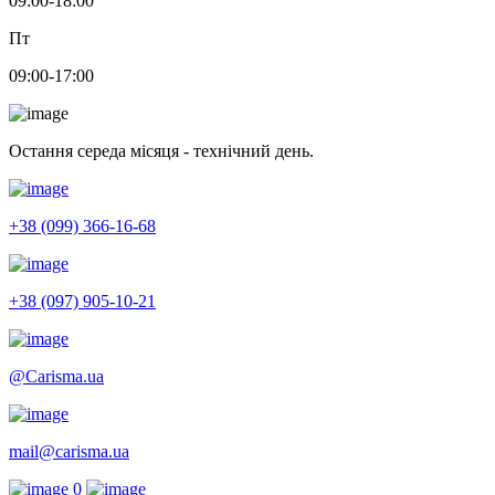
09:00-18:00
Пт
09:00-17:00
Остання середа місяця - технічний день.
+38 (099) 366-16-68
+38 (097) 905-10-21
@Carisma.ua
mail@carisma.ua
0