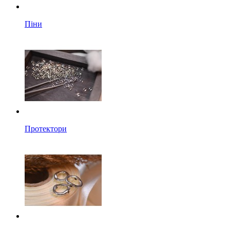
Піни
Протектори