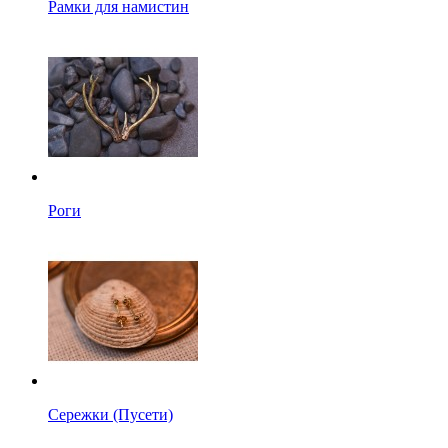
Рамки для намистин
Роги
Сережки (Пусети)