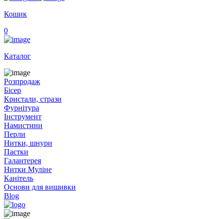
Кошик
0
Каталог
Розпродаж
Бісер
Кристали, стрази
Фурнітура
Інструмент
Намистини
Перли
Нитки, шнури
Паєтки
Галантерея
Нитки Муліне
Канітель
Основи для вишивки
Blog