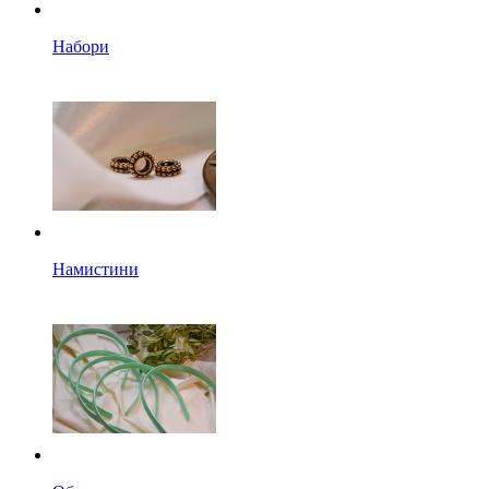
Набори
Намистини