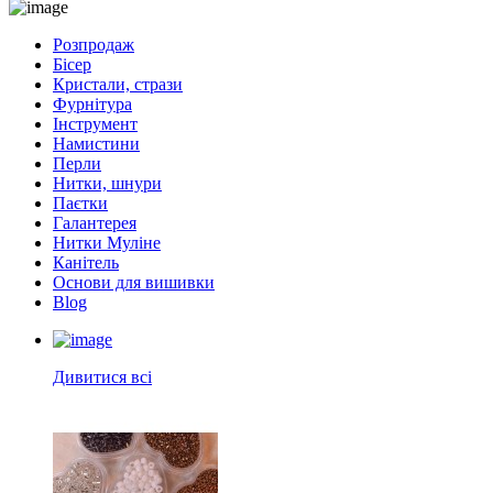
Розпродаж
Бісер
Кристали, стрази
Фурнітура
Інструмент
Намистини
Перли
Нитки, шнури
Паєтки
Галантерея
Нитки Муліне
Канітель
Основи для вишивки
Blog
Дивитися всі