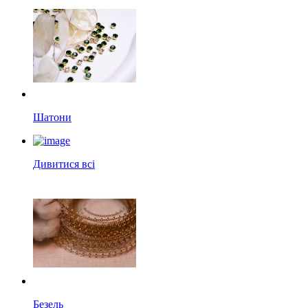
Шатони
Дивитися всі
Безель