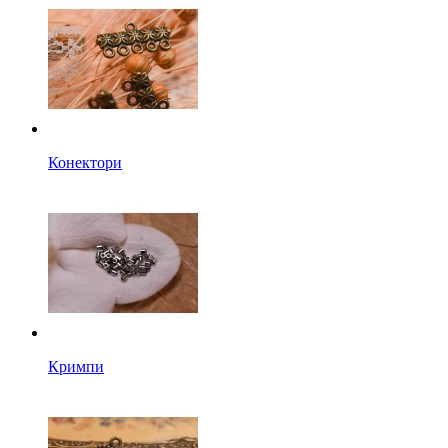
Конектори
Кримпи