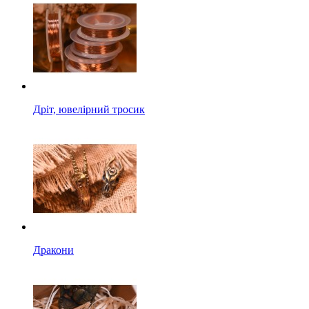
Дріт, ювелірний тросик
Дракони