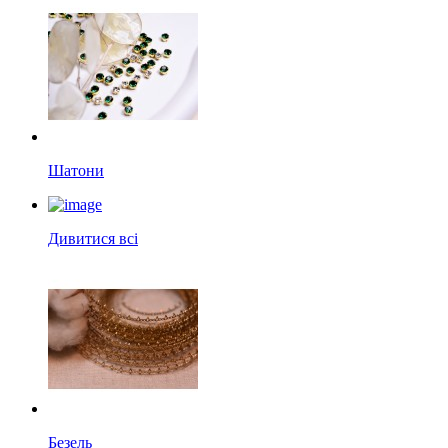
Шатони
Дивитися всі
Безель