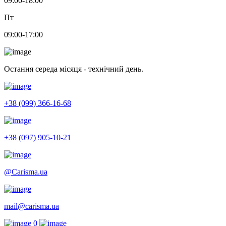
09:00-18:00
Пт
09:00-17:00
Остання середа місяця - технічний день.
+38 (099) 366-16-68
+38 (097) 905-10-21
@Carisma.ua
mail@carisma.ua
0