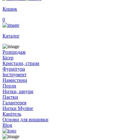
Кошик
0
Каталог
Розпродаж
Бісер
Кристали, стрази
Фурнітура
Інструмент
Намистини
Перли
Нитки, шнури
Паєтки
Галантерея
Нитки Муліне
Канітель
Основи для вишивки
Blog