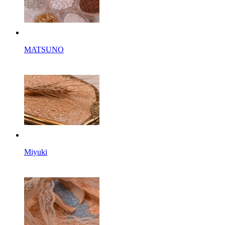
MATSUNO
Miyuki