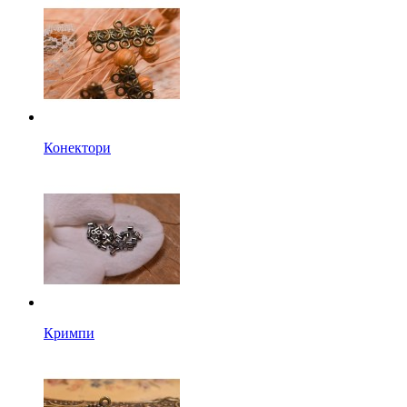
Конектори
Кримпи