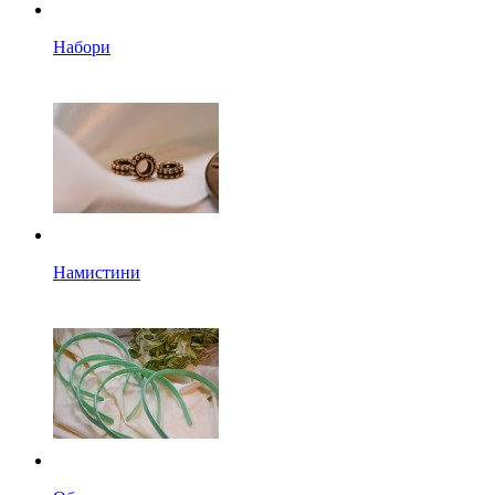
Набори
Намистини