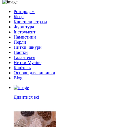
Розпродаж
Бісер
Кристали, стрази
Фурнітура
Інструмент
Намистини
Перли
Нитки, шнури
Паєтки
Галантерея
Нитки Муліне
Канітель
Основи для вишивки
Blog
Дивитися всі