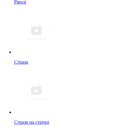
Ріволі
Стрази
Стрази на стрічці