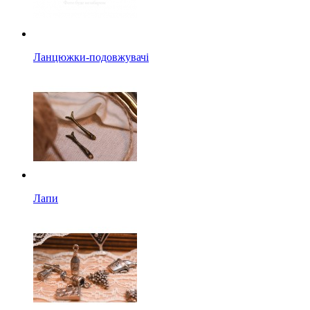
Ланцюжки-подовжувачі
Лапи