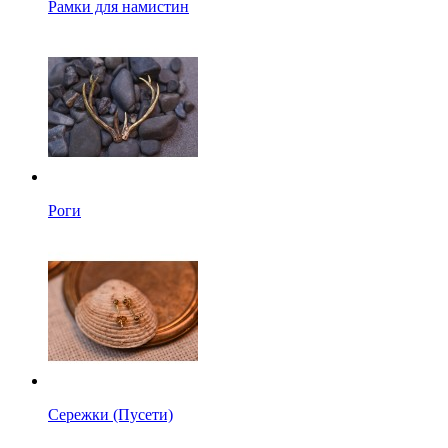
Рамки для намистин
Роги
Сережки (Пусети)