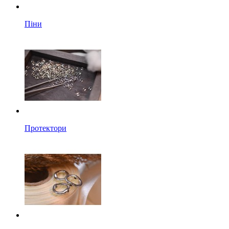
Піни
Протектори