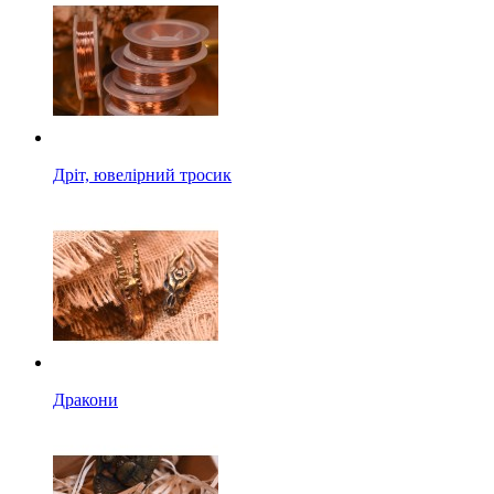
Дріт, ювелірний тросик
Дракони