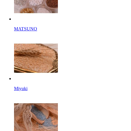
MATSUNO
Miyuki