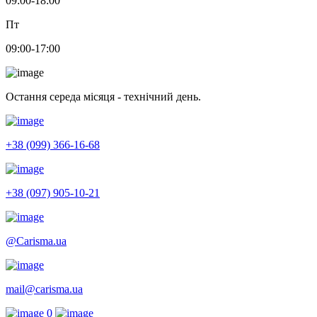
09:00-18:00
Пт
09:00-17:00
Остання середа місяця - технічний день.
+38 (099) 366-16-68
+38 (097) 905-10-21
@Carisma.ua
mail@carisma.ua
0