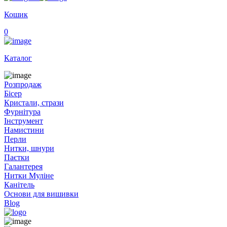
Кошик
0
Каталог
Розпродаж
Бісер
Кристали, стрази
Фурнітура
Інструмент
Намистини
Перли
Нитки, шнури
Паєтки
Галантерея
Нитки Муліне
Канітель
Основи для вишивки
Blog