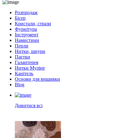
Розпродаж
Бісер
Кристали, стрази
Фурнітура
Інструмент
Намистини
Перли
Нитки, шнури
Паєтки
Галантерея
Нитки Муліне
Канітель
Основи для вишивки
Blog
Дивитися всі