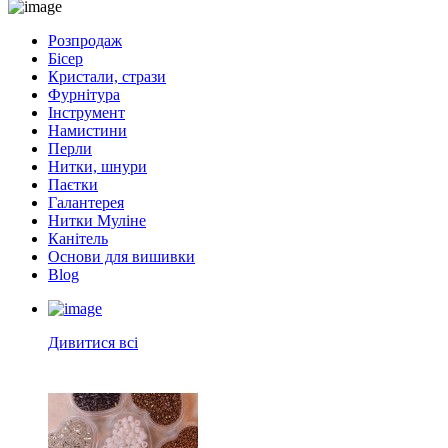
Розпродаж
Бісер
Кристали, стрази
Фурнітура
Інструмент
Намистини
Перли
Нитки, шнури
Паєтки
Галантерея
Нитки Муліне
Канітель
Основи для вишивки
Blog
Дивитися всі