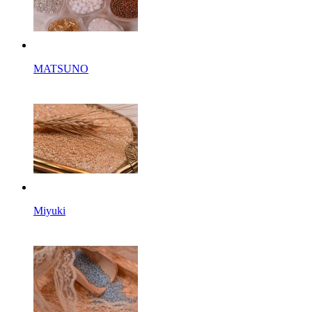
MATSUNO
Miyuki