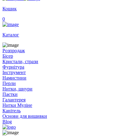
Кошик
0
Каталог
Розпродаж
Бісер
Кристали, стрази
Фурнітура
Інструмент
Намистини
Перли
Нитки, шнури
Паєтки
Галантерея
Нитки Муліне
Канітель
Основи для вишивки
Blog