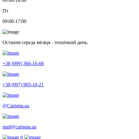
09:00-18:00
Пт
09:00-17:00
Остання середа місяця - технічний день.
+38 (099) 366-16-68
+38 (097) 905-10-21
@Carisma.ua
mail@carisma.ua
0