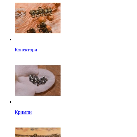
Конектори
Кримпи