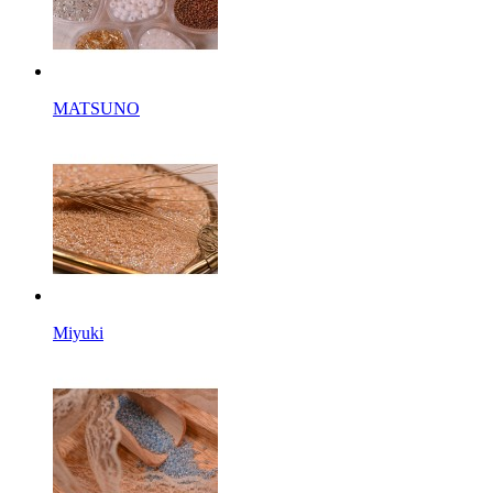
MATSUNO
Miyuki