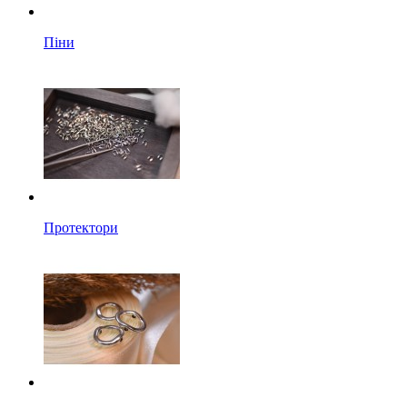
Піни
Протектори