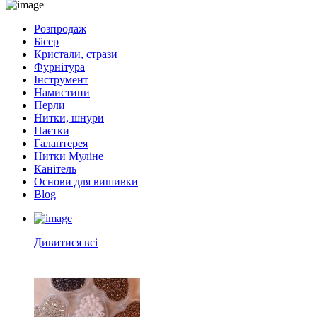
Розпродаж
Бісер
Кристали, стрази
Фурнітура
Інструмент
Намистини
Перли
Нитки, шнури
Паєтки
Галантерея
Нитки Муліне
Канітель
Основи для вишивки
Blog
Дивитися всі