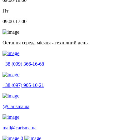
09:00-18:00
Пт
09:00-17:00
Остання середа місяця - технічний день.
+38 (099) 366-16-68
+38 (097) 905-10-21
@Carisma.ua
mail@carisma.ua
0