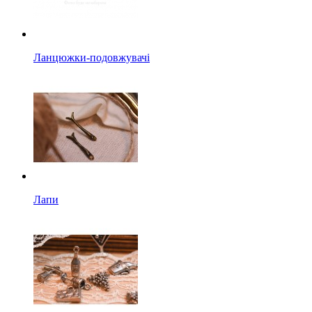
Ланцюжки-подовжувачі
Лапи