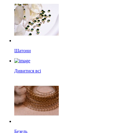
Шатони
Дивитися всі
Безель