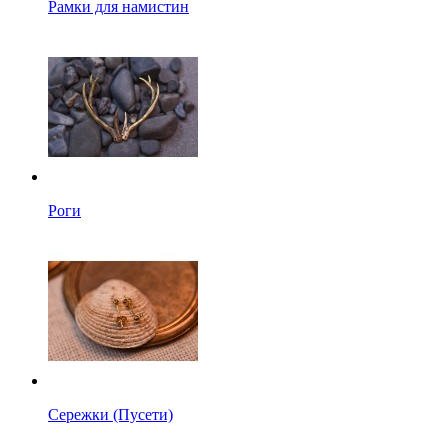
Рамки для намистин
Роги
Сережки (Пусети)