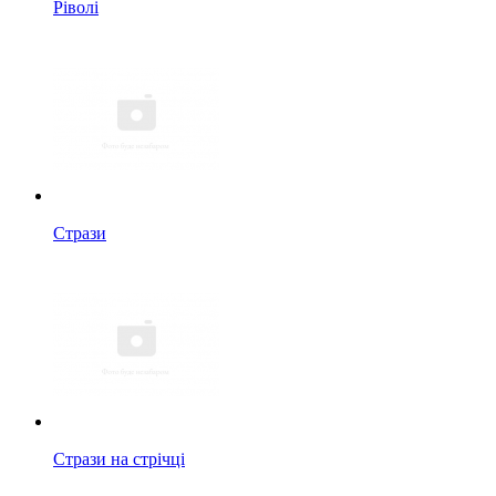
Ріволі
Стрази
Стрази на стрічці