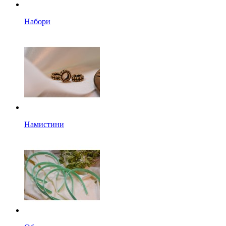
Набори
Намистини