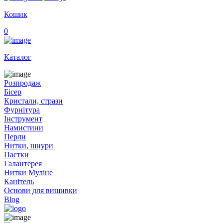
Кошик
0
Каталог
Розпродаж
Бісер
Кристали, стрази
Фурнітура
Інструмент
Намистини
Перли
Нитки, шнури
Паєтки
Галантерея
Нитки Муліне
Канітель
Основи для вишивки
Blog