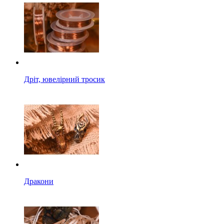
Дріт, ювелірний тросик
Дракони