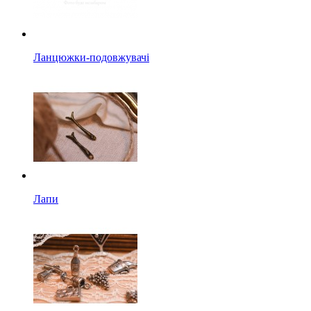
Ланцюжки-подовжувачі
Лапи