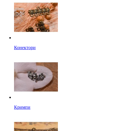
Конектори
Кримпи