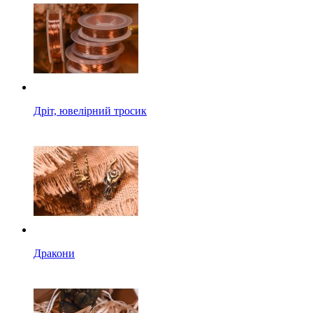
Дріт, ювелірний тросик
Дракони