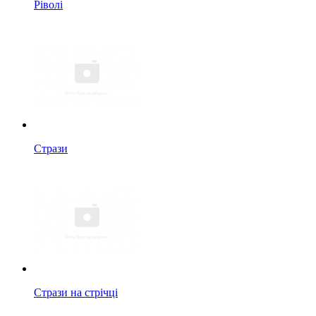
Ріволі
Стрази
Стрази на стрічці