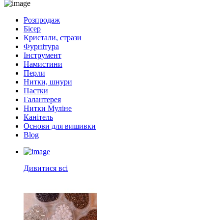
Розпродаж
Бісер
Кристали, стрази
Фурнітура
Інструмент
Намистини
Перли
Нитки, шнури
Паєтки
Галантерея
Нитки Муліне
Канітель
Основи для вишивки
Blog
Дивитися всі