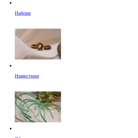
Набори
Намистини