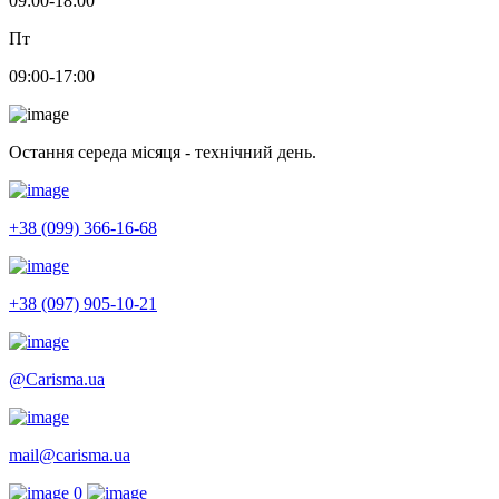
09:00-18:00
Пт
09:00-17:00
Остання середа місяця - технічний день.
+38 (099) 366-16-68
+38 (097) 905-10-21
@Carisma.ua
mail@carisma.ua
0