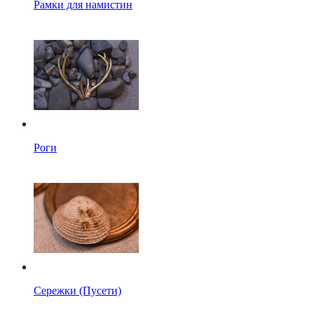
Рамки для намистин
Роги
Сережки (Пусети)