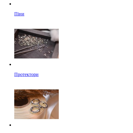
Піни
Протектори