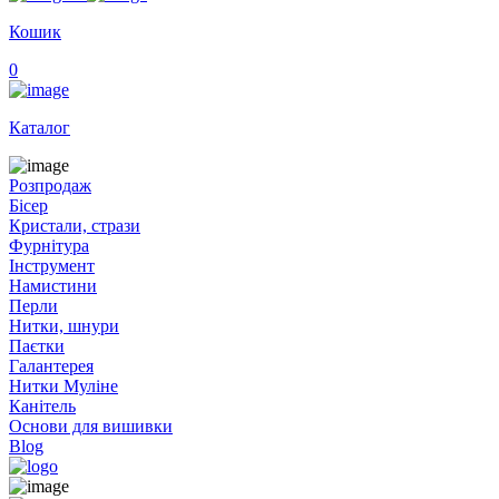
Кошик
0
Каталог
Розпродаж
Бісер
Кристали, стрази
Фурнітура
Інструмент
Намистини
Перли
Нитки, шнури
Паєтки
Галантерея
Нитки Муліне
Канітель
Основи для вишивки
Blog