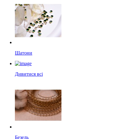
Шатони
Дивитися всі
Безель