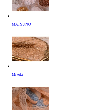
MATSUNO
Miyuki