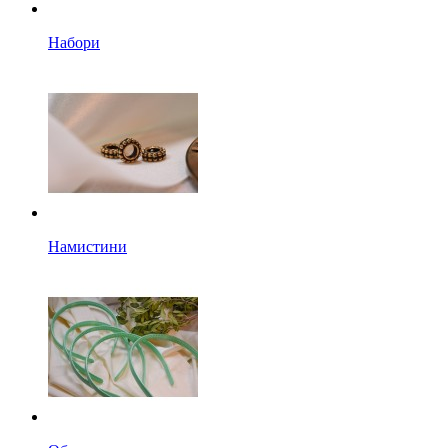
Набори
Намистини