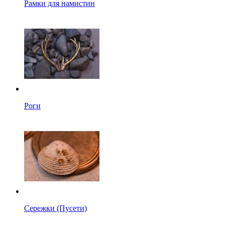
Рамки для намистин
Роги
Сережки (Пусети)