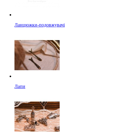
Ланцюжки-подовжувачі
Лапи