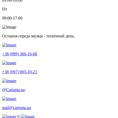
09:00-18:00
Пт
09:00-17:00
Остання середа місяця - технічний день.
+38 (099) 366-16-68
+38 (097) 905-10-21
@Carisma.ua
mail@carisma.ua
0