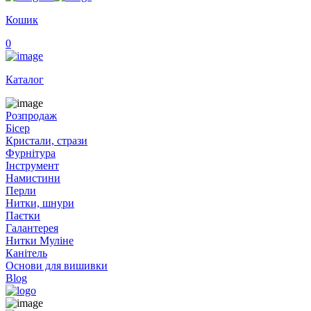
Кошик
0
Каталог
Розпродаж
Бісер
Кристали, стрази
Фурнітура
Інструмент
Намистини
Перли
Нитки, шнури
Паєтки
Галантерея
Нитки Муліне
Канітель
Основи для вишивки
Blog