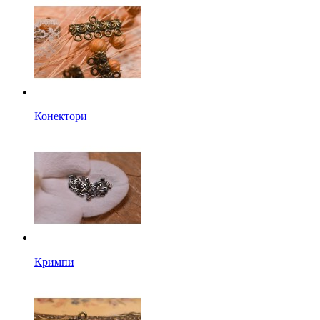
Конектори
Кримпи