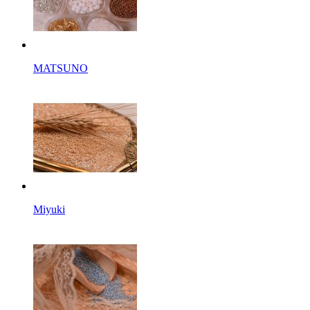
MATSUNO
Miyuki