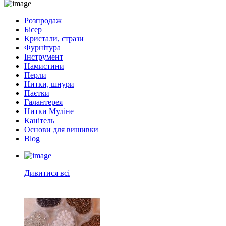
Розпродаж
Бісер
Кристали, стрази
Фурнітура
Інструмент
Намистини
Перли
Нитки, шнури
Паєтки
Галантерея
Нитки Муліне
Канітель
Основи для вишивки
Blog
Дивитися всі