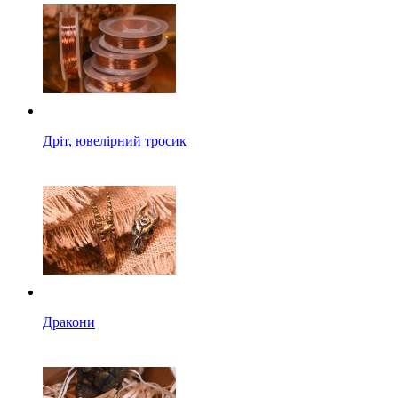
Дріт, ювелірний тросик
Дракони