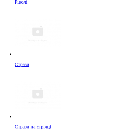
Ріволі
Стрази
Стрази на стрічці