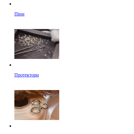
Піни
Протектори