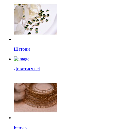
Шатони
Дивитися всі
Безель