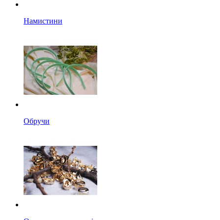
Намистини
Обручи