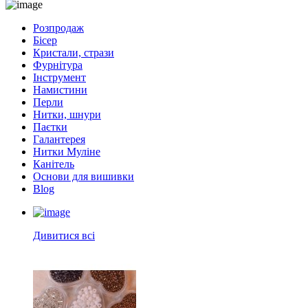
Розпродаж
Бісер
Кристали, стрази
Фурнітура
Інструмент
Намистини
Перли
Нитки, шнури
Паєтки
Галантерея
Нитки Муліне
Канітель
Основи для вишивки
Blog
Дивитися всі