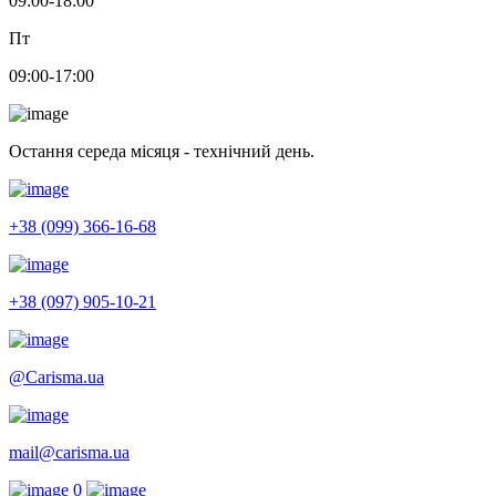
09:00-18:00
Пт
09:00-17:00
Остання середа місяця - технічний день.
+38 (099) 366-16-68
+38 (097) 905-10-21
@Carisma.ua
mail@carisma.ua
0