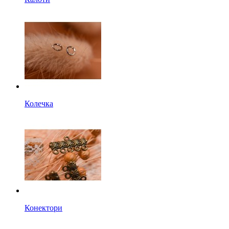
Колечка
Конектори