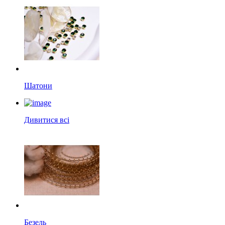
Шатони
Дивитися всі
Безель