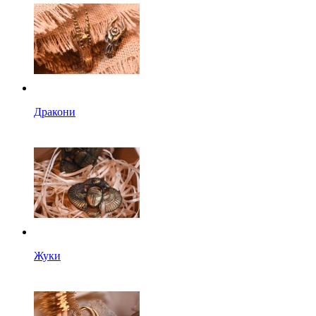
Дракони
Жуки