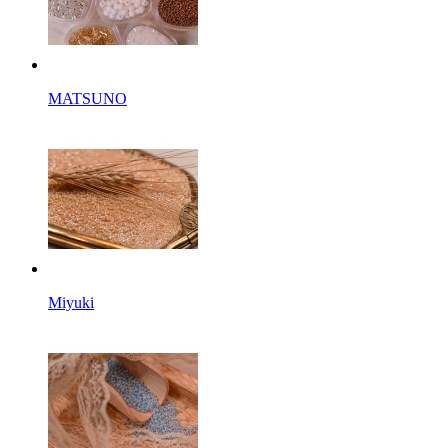
MATSUNO
Miyuki