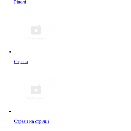
Ріволі
Стрази
Стрази на стрічці