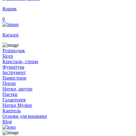
Кошик
0
Каталог
Розпродаж
Бісер
Кристали, стрази
Фурнітура
Інструмент
Намистини
Перли
Нитки, шнури
Паєтки
Галантерея
Нитки Муліне
Канітель
Основи для вишивки
Blog