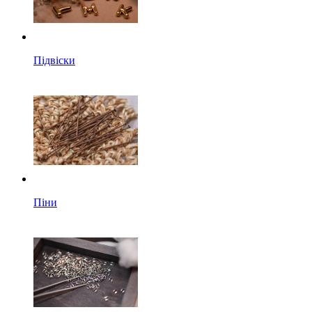
Підвіски
Піни