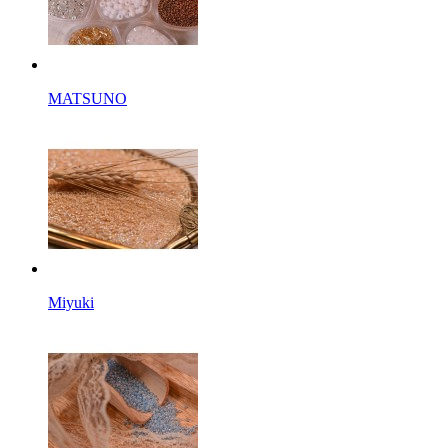
MATSUNO
Miyuki