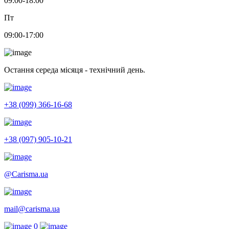
09:00-18:00
Пт
09:00-17:00
Остання середа місяця - технічний день.
+38 (099) 366-16-68
+38 (097) 905-10-21
@Carisma.ua
mail@carisma.ua
0