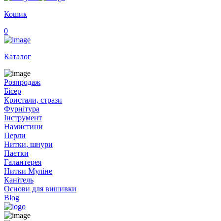
Кошик
0
Каталог
Розпродаж
Бісер
Кристали, стрази
Фурнітура
Інструмент
Намистини
Перли
Нитки, шнури
Паєтки
Галантерея
Нитки Муліне
Канітель
Основи для вишивки
Blog