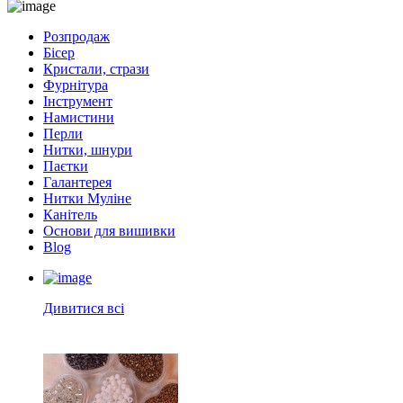
Розпродаж
Бісер
Кристали, стрази
Фурнітура
Інструмент
Намистини
Перли
Нитки, шнури
Паєтки
Галантерея
Нитки Муліне
Канітель
Основи для вишивки
Blog
Дивитися всі