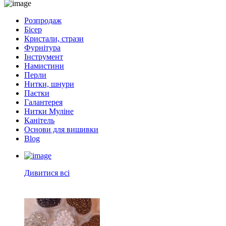
Розпродаж
Бісер
Кристали, стрази
Фурнітура
Інструмент
Намистини
Перли
Нитки, шнури
Паєтки
Галантерея
Нитки Муліне
Канітель
Основи для вишивки
Blog
Дивитися всі