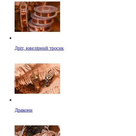
Дріт, ювелірний тросик
Дракони