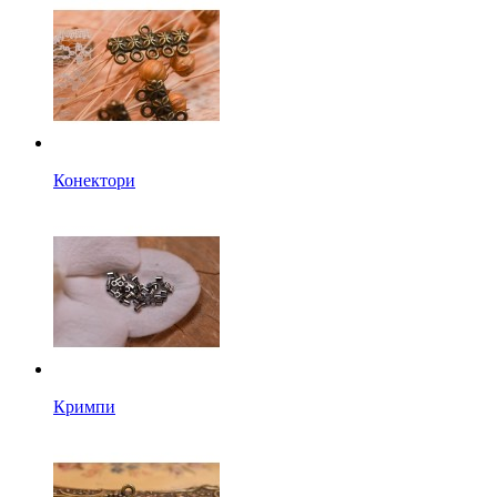
Конектори
Кримпи