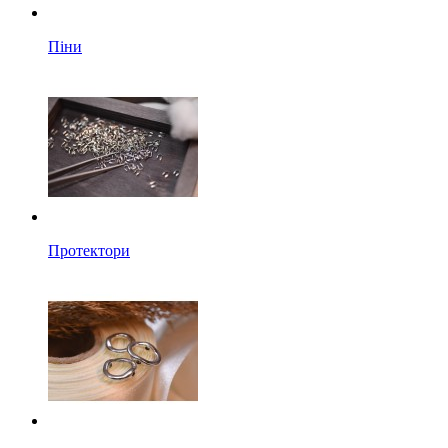
Піни
Протектори