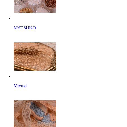
MATSUNO
Miyuki