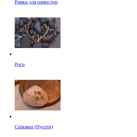
Рамки для намистин
Роги
Сережки (Пусети)