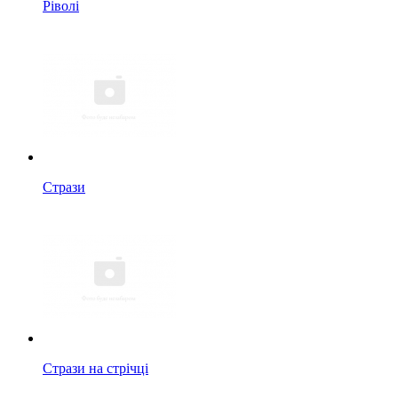
Ріволі
Стрази
Стрази на стрічці