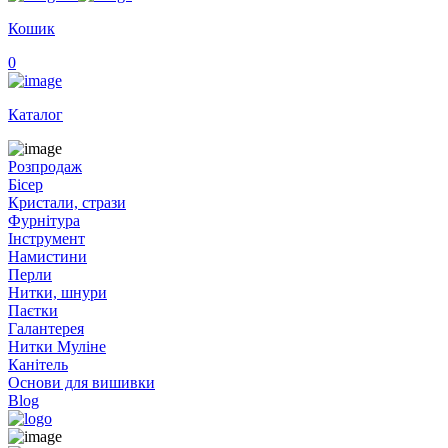
Кошик
0
Каталог
Розпродаж
Бісер
Кристали, стрази
Фурнітура
Інструмент
Намистини
Перли
Нитки, шнури
Паєтки
Галантерея
Нитки Муліне
Канітель
Основи для вишивки
Blog