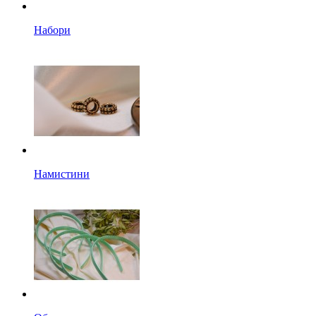
Набори
Намистини