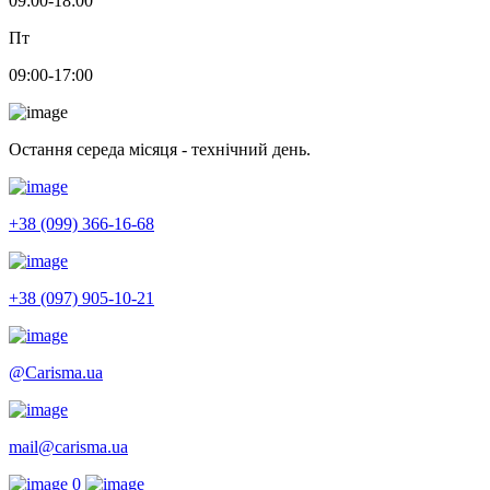
09:00-18:00
Пт
09:00-17:00
Остання середа місяця - технічний день.
+38 (099) 366-16-68
+38 (097) 905-10-21
@Carisma.ua
mail@carisma.ua
0