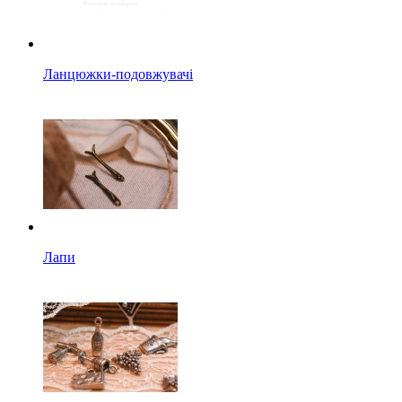
Ланцюжки-подовжувачі
Лапи