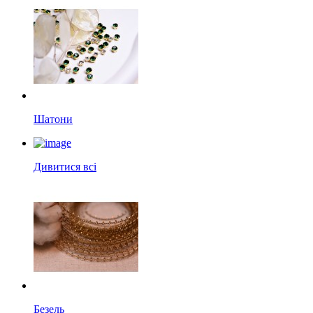
Шатони
Дивитися всі
Безель