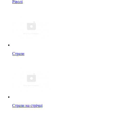
Ріволі
Стрази
Стрази на стрічці