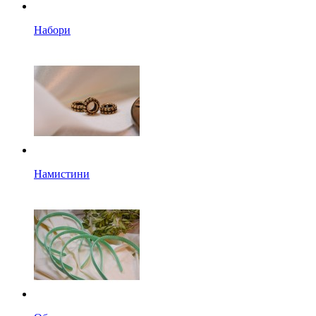
Набори
Намистини