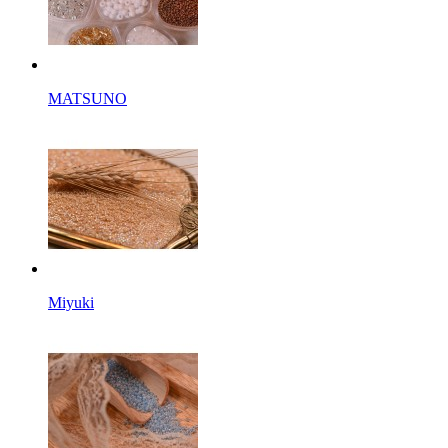
MATSUNO
Miyuki