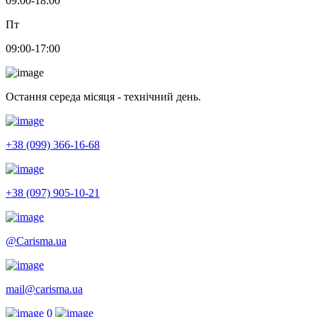
09:00-18:00
Пт
09:00-17:00
Остання середа місяця - технічний день.
+38 (099) 366-16-68
+38 (097) 905-10-21
@Carisma.ua
mail@carisma.ua
0