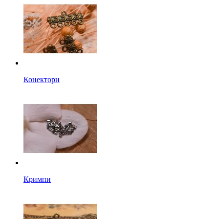
Конектори
Кримпи