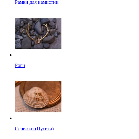
Рамки для намистин
Роги
Сережки (Пусети)