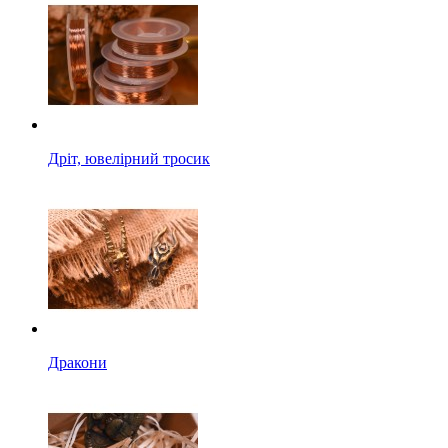
Дріт, ювелірний тросик
Дракони