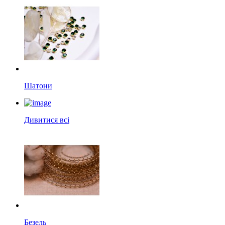
Шатони
Дивитися всі
Безель