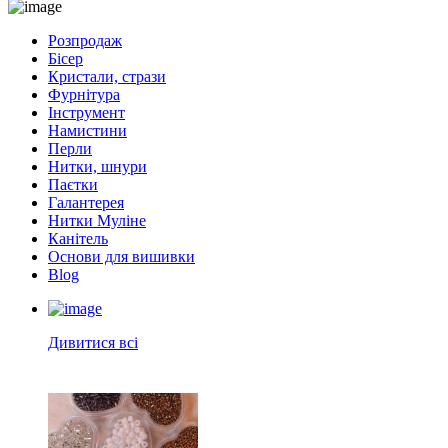
Розпродаж
Бісер
Кристали, стрази
Фурнітура
Інструмент
Намистини
Перли
Нитки, шнури
Паєтки
Галантерея
Нитки Муліне
Канітель
Основи для вишивки
Blog
Дивитися всі