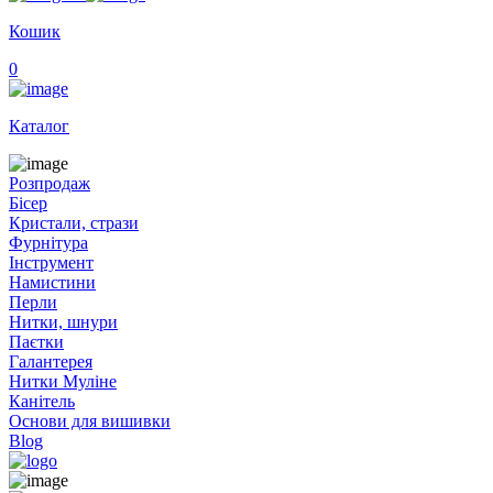
Кошик
0
Каталог
Розпродаж
Бісер
Кристали, стрази
Фурнітура
Інструмент
Намистини
Перли
Нитки, шнури
Паєтки
Галантерея
Нитки Муліне
Канітель
Основи для вишивки
Blog