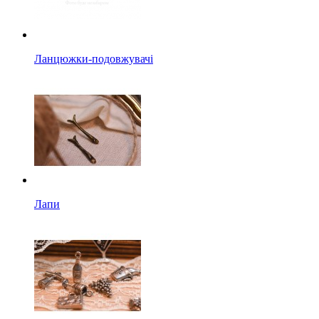
Ланцюжки-подовжувачі
Лапи