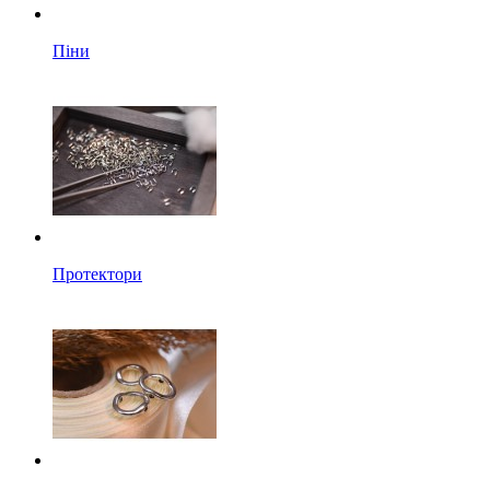
Піни
Протектори