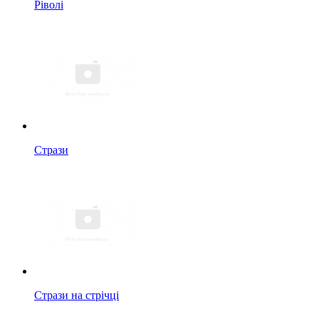
Ріволі
Стрази
Стрази на стрічці