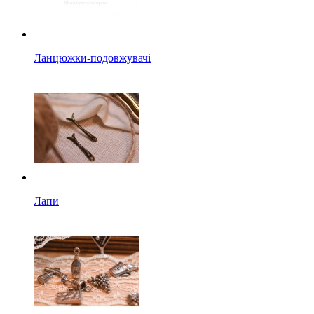
Ланцюжки-подовжувачі
Лапи