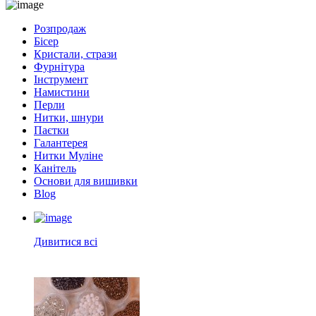
Розпродаж
Бісер
Кристали, стрази
Фурнітура
Інструмент
Намистини
Перли
Нитки, шнури
Паєтки
Галантерея
Нитки Муліне
Канітель
Основи для вишивки
Blog
Дивитися всі