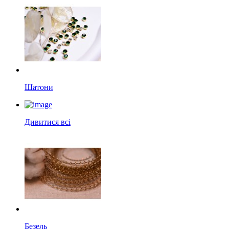
Шатони
Дивитися всі
Безель