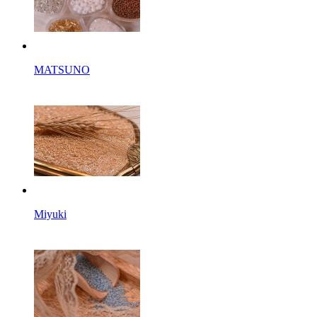
MATSUNO
Miyuki