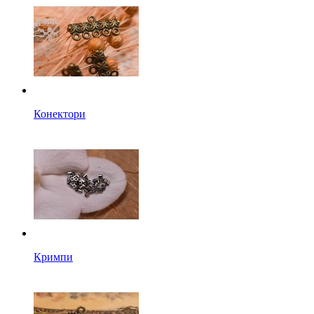
Конектори
Кримпи