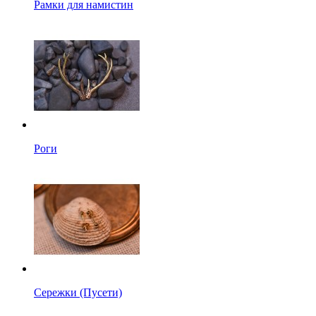
Рамки для намистин
Роги
Сережки (Пусети)