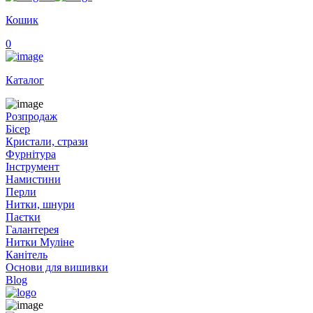
Кошик
0
Каталог
Розпродаж
Бісер
Кристали, стрази
Фурнітура
Інструмент
Намистини
Перли
Нитки, шнури
Паєтки
Галантерея
Нитки Муліне
Канітель
Основи для вишивки
Blog