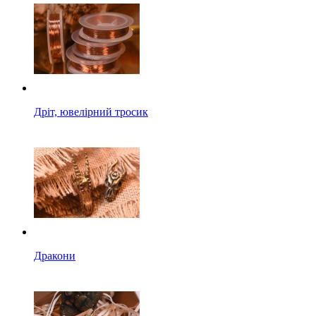
Дріт, ювелірний тросик
Дракони