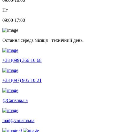
09:00-18:00
Пт
09:00-17:00
Остання середа місяця - технічний день.
+38 (099) 366-16-68
+38 (097) 905-10-21
@Carisma.ua
mail@carisma.ua
0