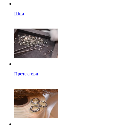
Піни
Протектори