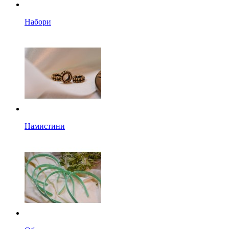
Набори
Намистини