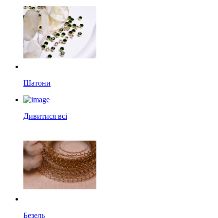
Шатони
Дивитися всі
Безель