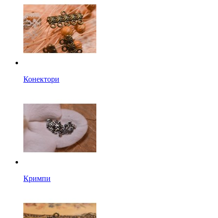
Конектори
Кримпи