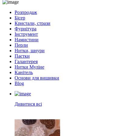
Розпродаж
Бісер
Кристали, стрази
Фурнітура
Інструмент
Намистини
Перли
Нитки, шнури
Паєтки
Галантерея
Нитки Муліне
Канітель
Основи для вишивки
Blog
Дивитися всі