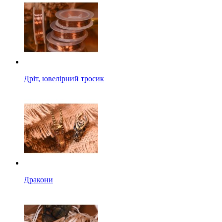
Дріт, ювелірний тросик
Дракони