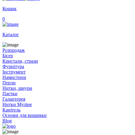
Кошик
0
Каталог
Розпродаж
Бісер
Кристали, стрази
Фурнітура
Інструмент
Намистини
Перли
Нитки, шнури
Паєтки
Галантерея
Нитки Муліне
Канітель
Основи для вишивки
Blog