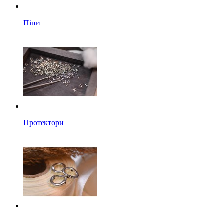
Піни
Протектори