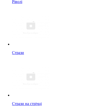
Ріволі
Стрази
Стрази на стрічці