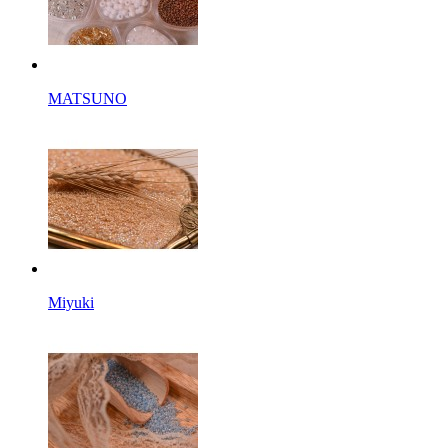
MATSUNO
Miyuki