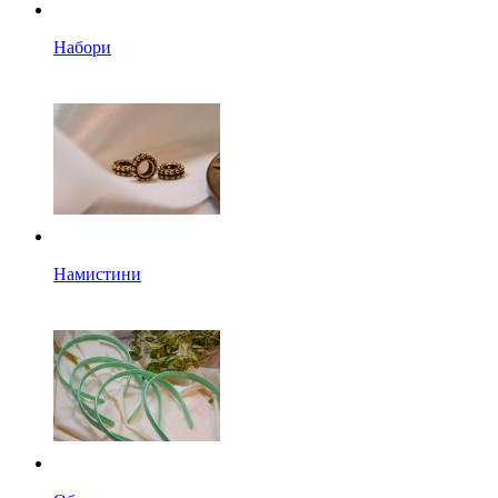
Набори
Намистини