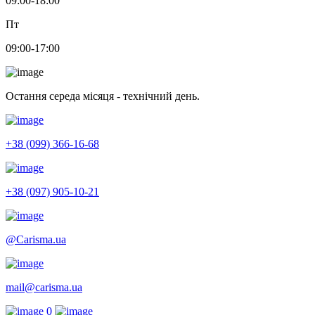
09:00-18:00
Пт
09:00-17:00
Остання середа місяця - технічний день.
+38 (099) 366-16-68
+38 (097) 905-10-21
@Carisma.ua
mail@carisma.ua
0