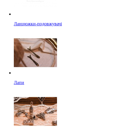
Ланцюжки-подовжувачі
Лапи