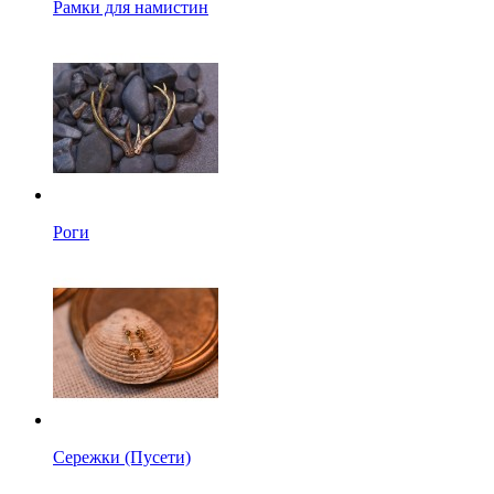
Рамки для намистин
Роги
Сережки (Пусети)