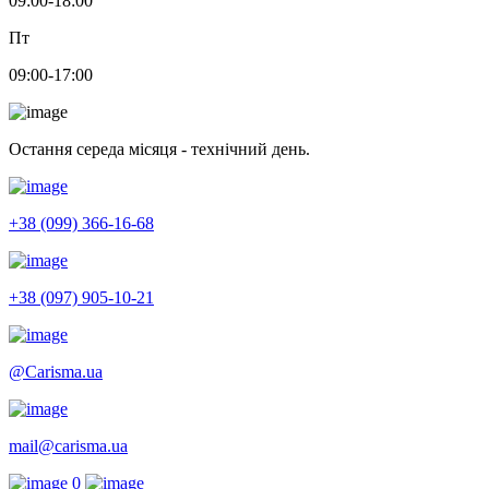
09:00-18:00
Пт
09:00-17:00
Остання середа місяця - технічний день.
+38 (099) 366-16-68
+38 (097) 905-10-21
@Carisma.ua
mail@carisma.ua
0