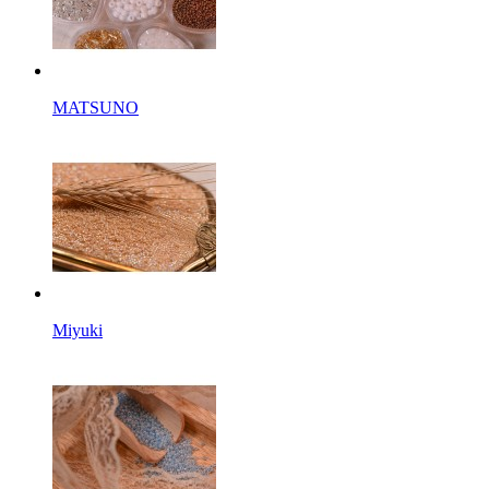
MATSUNO
Miyuki