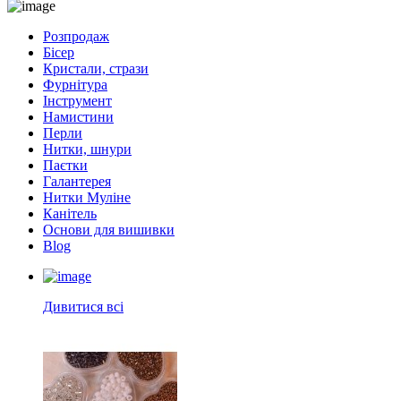
Розпродаж
Бісер
Кристали, стрази
Фурнітура
Інструмент
Намистини
Перли
Нитки, шнури
Паєтки
Галантерея
Нитки Муліне
Канітель
Основи для вишивки
Blog
Дивитися всі