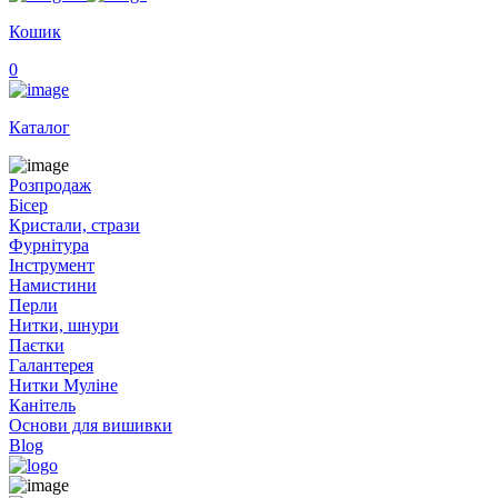
Кошик
0
Каталог
Розпродаж
Бісер
Кристали, стрази
Фурнітура
Інструмент
Намистини
Перли
Нитки, шнури
Паєтки
Галантерея
Нитки Муліне
Канітель
Основи для вишивки
Blog