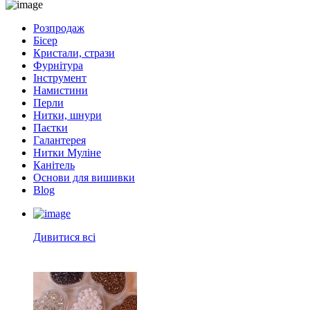
Розпродаж
Бісер
Кристали, стрази
Фурнітура
Інструмент
Намистини
Перли
Нитки, шнури
Паєтки
Галантерея
Нитки Муліне
Канітель
Основи для вишивки
Blog
Дивитися всі