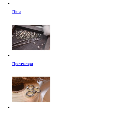
Піни
Протектори