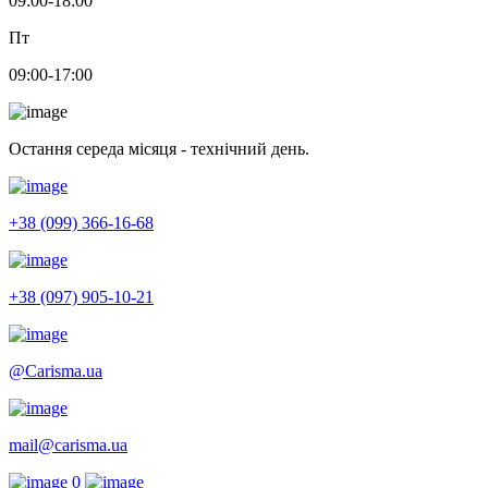
09:00-18:00
Пт
09:00-17:00
Остання середа місяця - технічний день.
+38 (099) 366-16-68
+38 (097) 905-10-21
@Carisma.ua
mail@carisma.ua
0