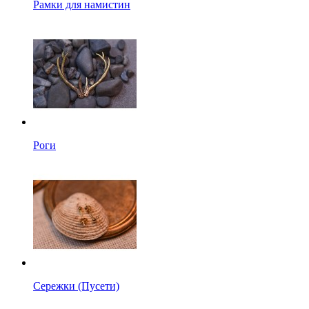
Рамки для намистин
Роги
Сережки (Пусети)