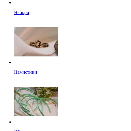
Набори
Намистини