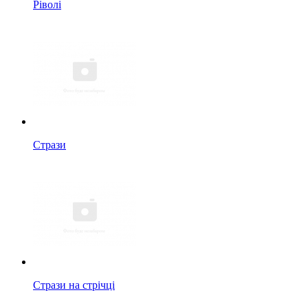
Ріволі
Стрази
Стрази на стрічці