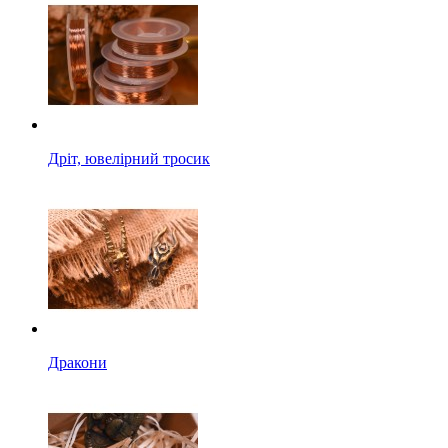
Дріт, ювелірний тросик
Дракони