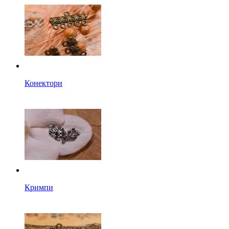
Конектори
Кримпи