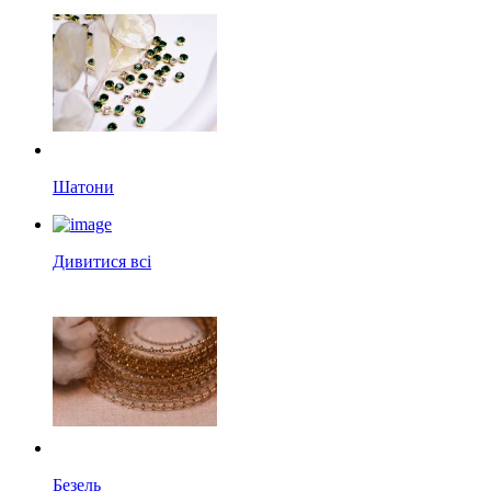
Шатони
Дивитися всі
Безель