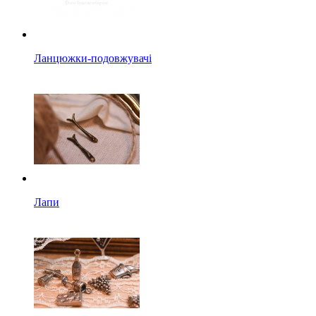
Ланцюжки-подовжувачі
Лапи