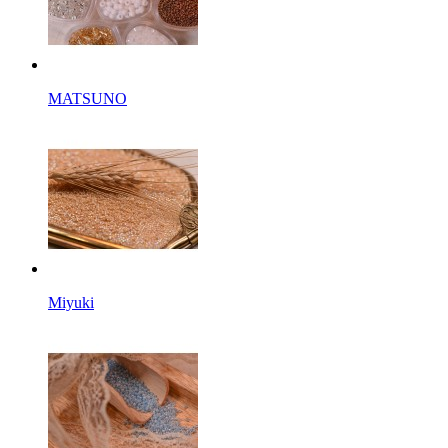
MATSUNO
Miyuki