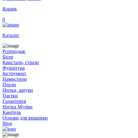
Кошик
0
Каталог
Розпродаж
Бісер
Кристали, стрази
Фурнітура
Інструмент
Намистини
Перли
Нитки, шнури
Паєтки
Галантерея
Нитки Муліне
Канітель
Основи для вишивки
Blog