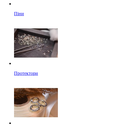
Піни
Протектори