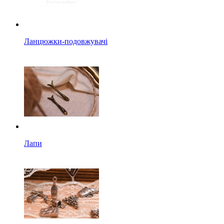
Ланцюжки-подовжувачі
Лапи