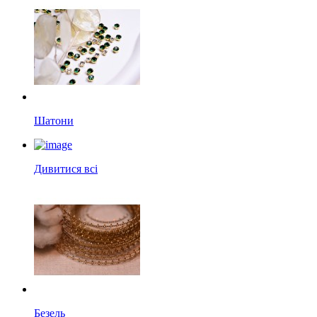
Шатони
Дивитися всі
Безель