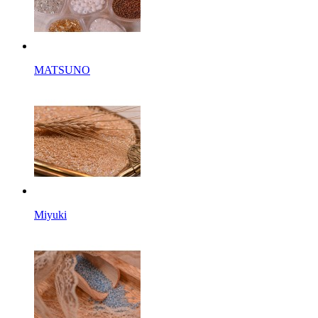
MATSUNO
Miyuki