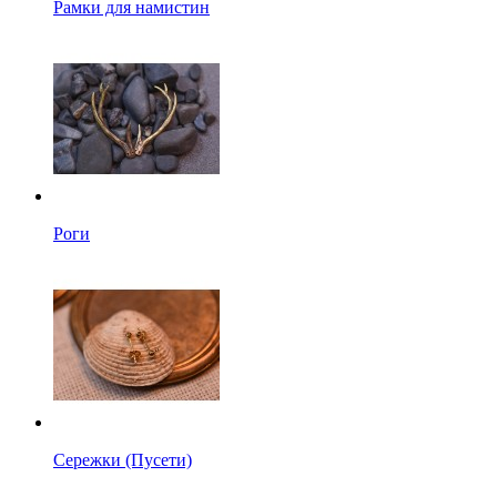
Рамки для намистин
Роги
Сережки (Пусети)