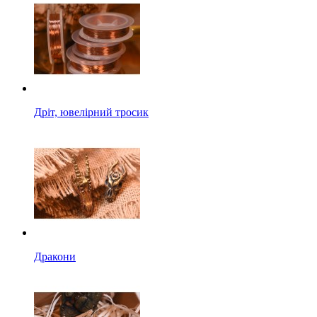
Дріт, ювелірний тросик
Дракони