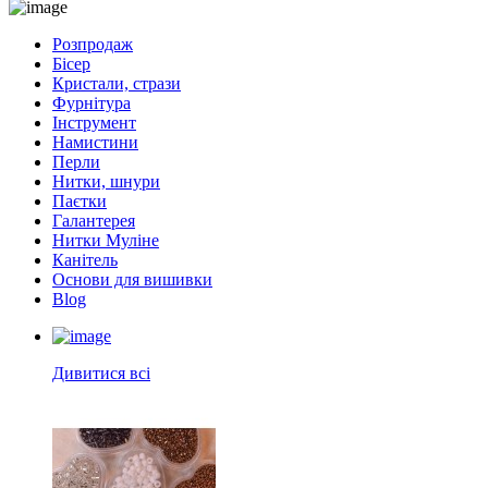
Розпродаж
Бісер
Кристали, стрази
Фурнітура
Інструмент
Намистини
Перли
Нитки, шнури
Паєтки
Галантерея
Нитки Муліне
Канітель
Основи для вишивки
Blog
Дивитися всі