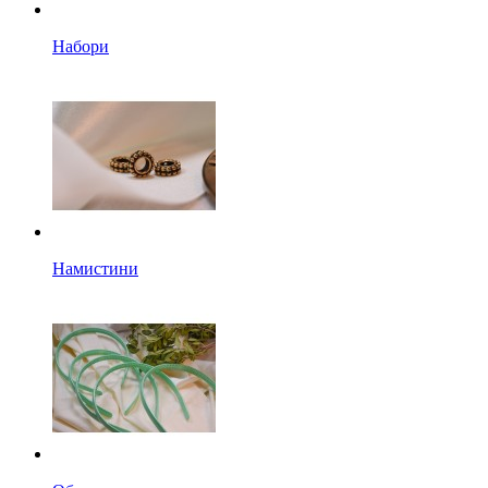
Набори
Намистини