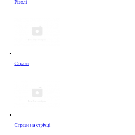
Ріволі
Стрази
Стрази на стрічці