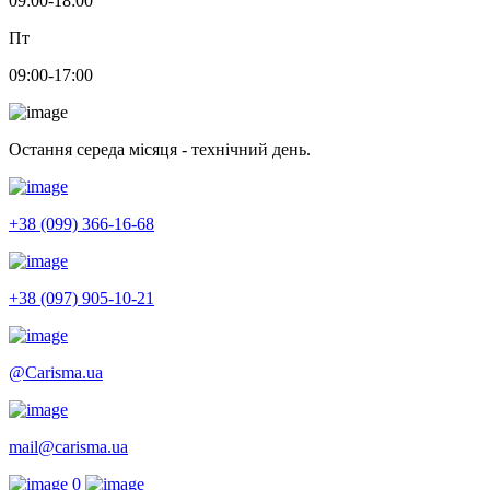
09:00-18:00
Пт
09:00-17:00
Остання середа місяця - технічний день.
+38 (099) 366-16-68
+38 (097) 905-10-21
@Carisma.ua
mail@carisma.ua
0