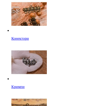
Конектори
Кримпи