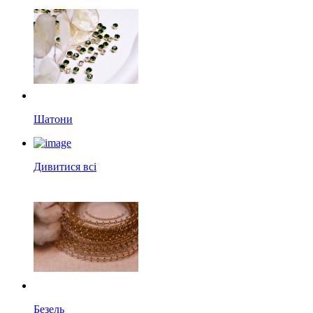
Шатони
Дивитися всі
Безель