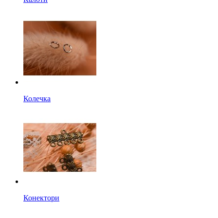
Колечка
Конектори