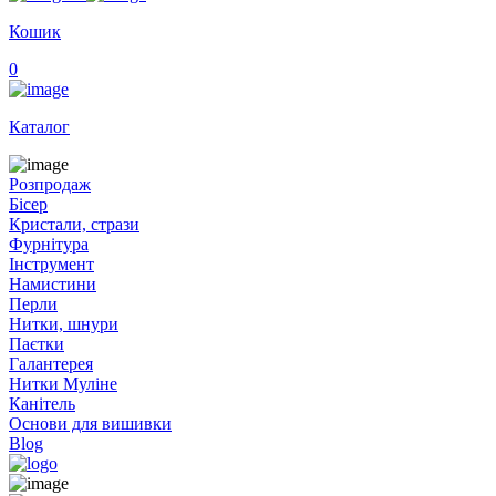
Кошик
0
Каталог
Розпродаж
Бісер
Кристали, стрази
Фурнітура
Інструмент
Намистини
Перли
Нитки, шнури
Паєтки
Галантерея
Нитки Муліне
Канітель
Основи для вишивки
Blog