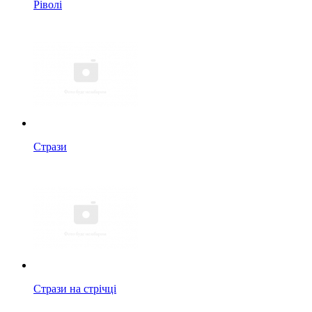
Ріволі
Стрази
Стрази на стрічці