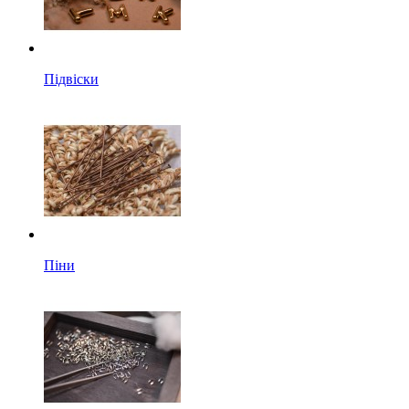
Підвіски
Піни