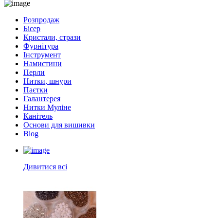
Розпродаж
Бісер
Кристали, стрази
Фурнітура
Інструмент
Намистини
Перли
Нитки, шнури
Паєтки
Галантерея
Нитки Муліне
Канітель
Основи для вишивки
Blog
Дивитися всі