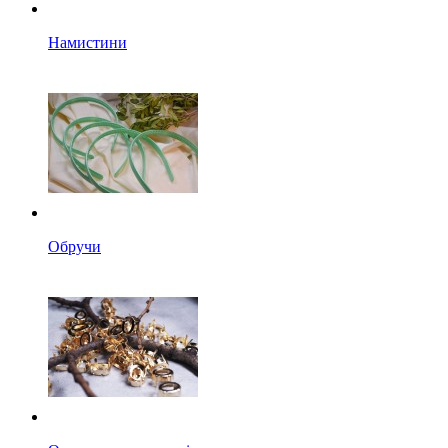
Намистини
Обручи