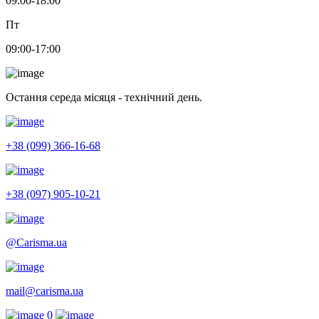
09:00-18:00
Пт
09:00-17:00
Остання середа місяця - технічний день.
+38 (099) 366-16-68
+38 (097) 905-10-21
@Carisma.ua
mail@carisma.ua
0