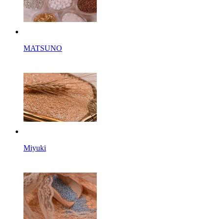
MATSUNO
Miyuki