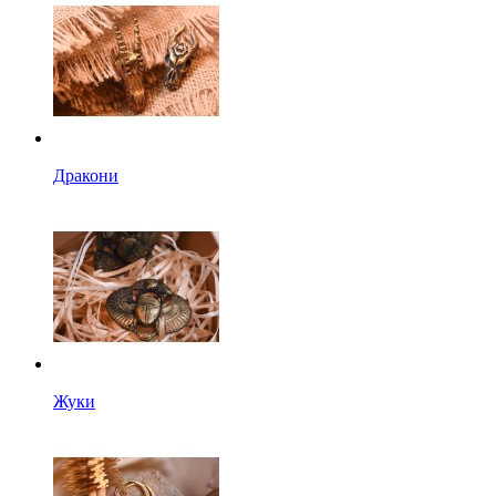
Дракони
Жуки