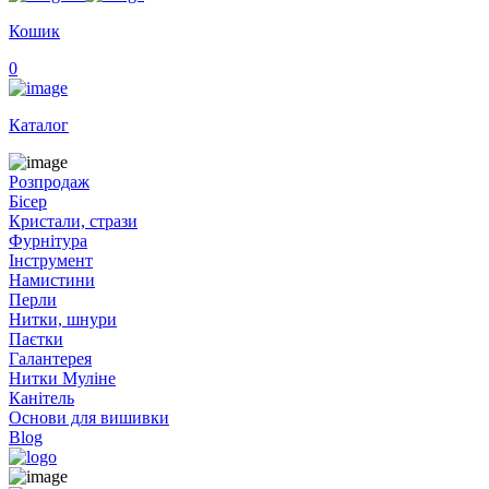
Кошик
0
Каталог
Розпродаж
Бісер
Кристали, стрази
Фурнітура
Інструмент
Намистини
Перли
Нитки, шнури
Паєтки
Галантерея
Нитки Муліне
Канітель
Основи для вишивки
Blog