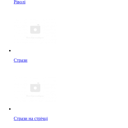
Ріволі
Стрази
Стрази на стрічці