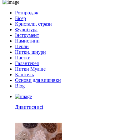
Розпродаж
Бісер
Кристали, стрази
Фурнітура
Інструмент
Намистини
Перли
Нитки, шнури
Паєтки
Галантерея
Нитки Муліне
Канітель
Основи для вишивки
Blog
Дивитися всі