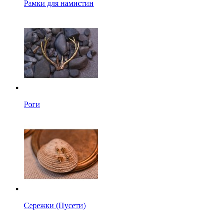
Рамки для намистин
Роги
Сережки (Пусети)