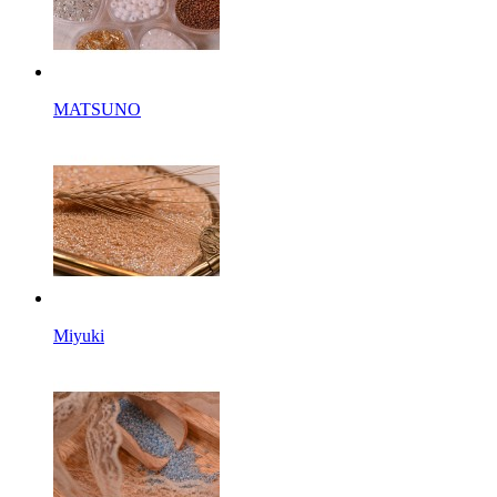
MATSUNO
Miyuki