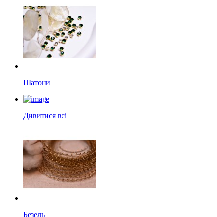
Шатони
Дивитися всі
Безель