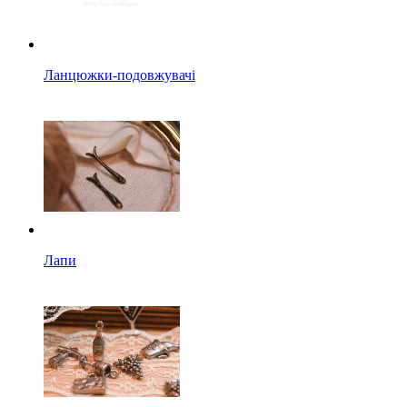
Ланцюжки-подовжувачі
Лапи