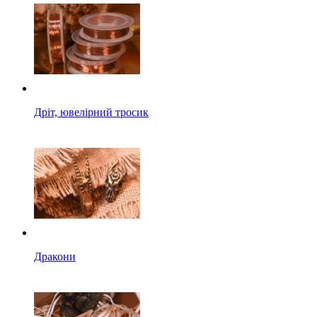
Дріт, ювелірний тросик
Дракони