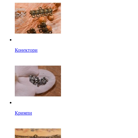
Конектори
Кримпи