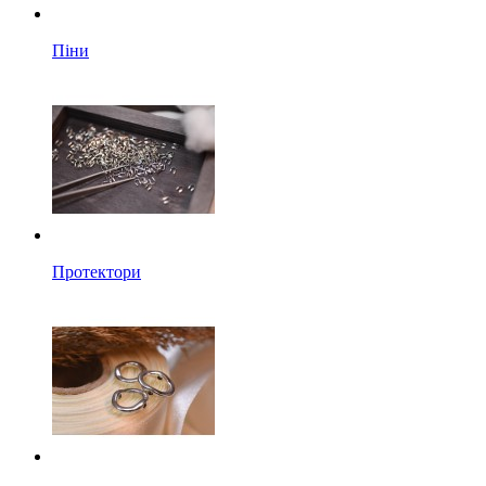
Піни
Протектори