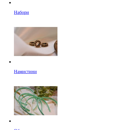
Набори
Намистини