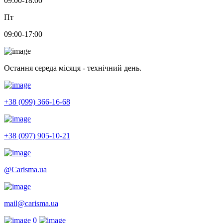
09:00-18:00
Пт
09:00-17:00
Остання середа місяця - технічний день.
+38 (099) 366-16-68
+38 (097) 905-10-21
@Carisma.ua
mail@carisma.ua
0