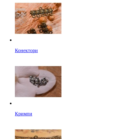
Конектори
Кримпи