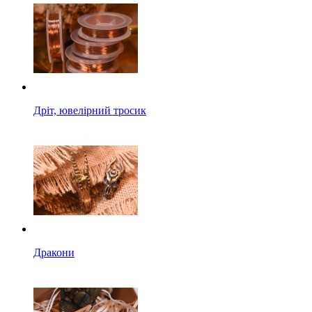
Дріт, ювелірний тросик
Дракони