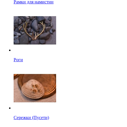
Рамки для намистин
Роги
Сережки (Пусети)