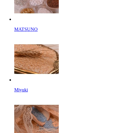
MATSUNO
Miyuki