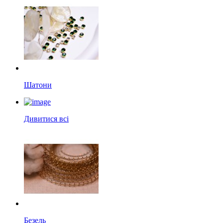
Шатони
Дивитися всі
Безель