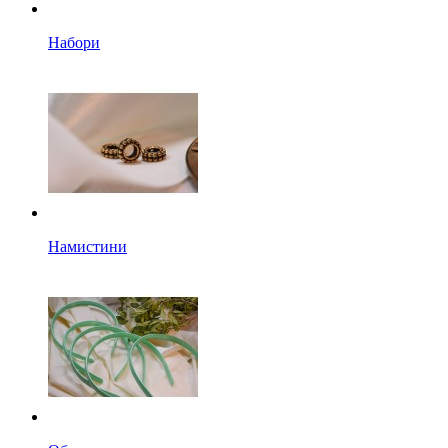
Набори
Намистини