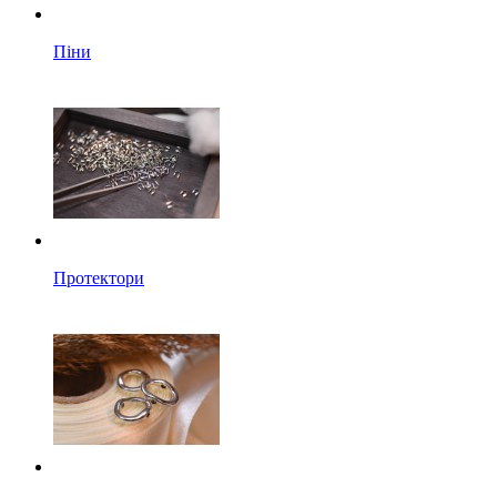
Піни
Протектори