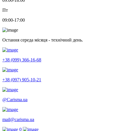
09:00-18:00
Пт
09:00-17:00
Остання середа місяця - технічний день.
+38 (099) 366-16-68
+38 (097) 905-10-21
@Carisma.ua
mail@carisma.ua
0