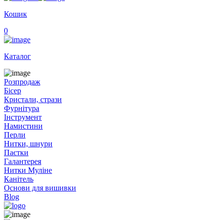
Кошик
0
Каталог
Розпродаж
Бісер
Кристали, стрази
Фурнітура
Інструмент
Намистини
Перли
Нитки, шнури
Паєтки
Галантерея
Нитки Муліне
Канітель
Основи для вишивки
Blog