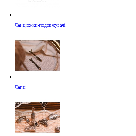
Ланцюжки-подовжувачі
Лапи