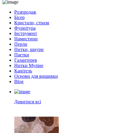
Розпродаж
Бісер
Кристали, стрази
Фурнітура
Інструмент
Намистини
Перли
Нитки, шнури
Паєтки
Галантерея
Нитки Муліне
Канітель
Основи для вишивки
Blog
Дивитися всі