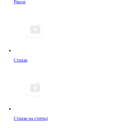
Ріволі
Стрази
Стрази на стрічці