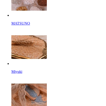
MATSUNO
Miyuki