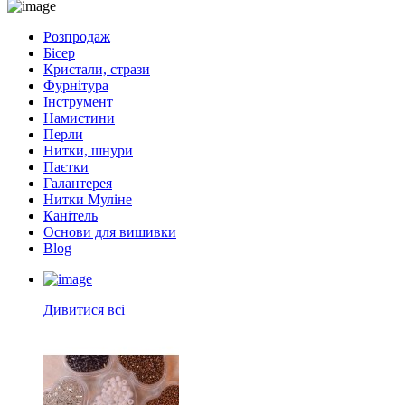
Розпродаж
Бісер
Кристали, стрази
Фурнітура
Інструмент
Намистини
Перли
Нитки, шнури
Паєтки
Галантерея
Нитки Муліне
Канітель
Основи для вишивки
Blog
Дивитися всі