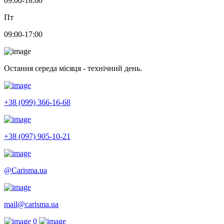
09:00-18:00
Пт
09:00-17:00
Остання середа місяця - технічний день.
+38 (099) 366-16-68
+38 (097) 905-10-21
@Carisma.ua
mail@carisma.ua
0