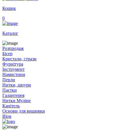
Кошик
0
Каталог
Розпродаж
Бісер
Кристали, стрази
Фурнітура
Інструмент
Намистини
Перли
Нитки, шнури
Паєтки
Галантерея
Нитки Муліне
Канітель
Основи для вишивки
Blog