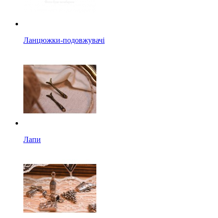
Ланцюжки-подовжувачі
Лапи