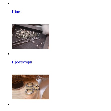
Піни
Протектори