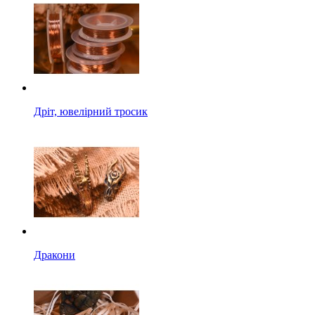
Дріт, ювелірний тросик
Дракони