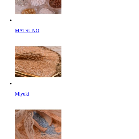
MATSUNO
Miyuki