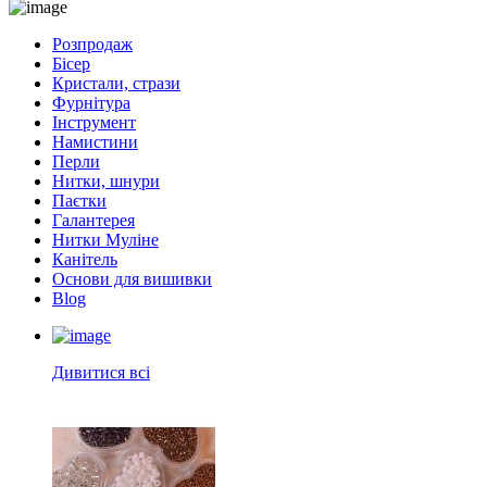
Розпродаж
Бісер
Кристали, стрази
Фурнітура
Інструмент
Намистини
Перли
Нитки, шнури
Паєтки
Галантерея
Нитки Муліне
Канітель
Основи для вишивки
Blog
Дивитися всі