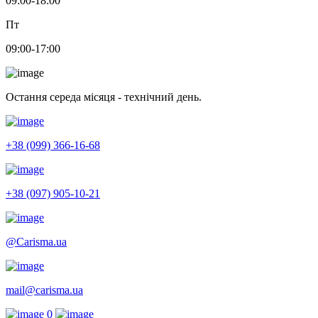
09:00-18:00
Пт
09:00-17:00
Остання середа місяця - технічний день.
+38 (099) 366-16-68
+38 (097) 905-10-21
@Carisma.ua
mail@carisma.ua
0