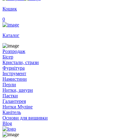
Кошик
0
Каталог
Розпродаж
Бісер
Кристали, стрази
Фурнітура
Інструмент
Намистини
Перли
Нитки, шнури
Паєтки
Галантерея
Нитки Муліне
Канітель
Основи для вишивки
Blog