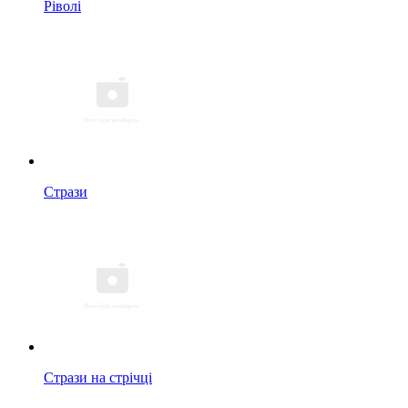
Ріволі
Стрази
Стрази на стрічці