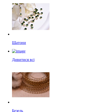
Шатони
Дивитися всі
Безель