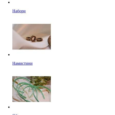
Набори
Намистини