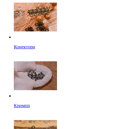
Конектори
Кримпи