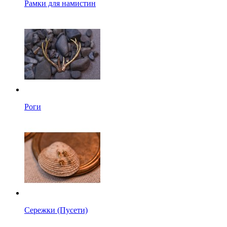
Рамки для намистин
Роги
Сережки (Пусети)