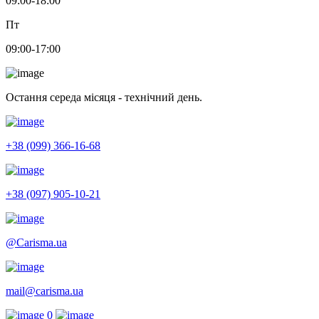
09:00-18:00
Пт
09:00-17:00
Остання середа місяця - технічний день.
+38 (099) 366-16-68
+38 (097) 905-10-21
@Carisma.ua
mail@carisma.ua
0