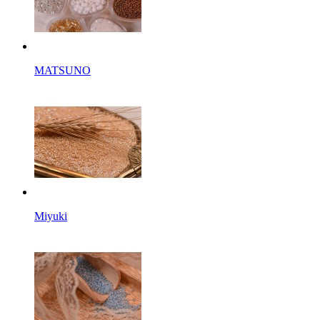
MATSUNO
Miyuki