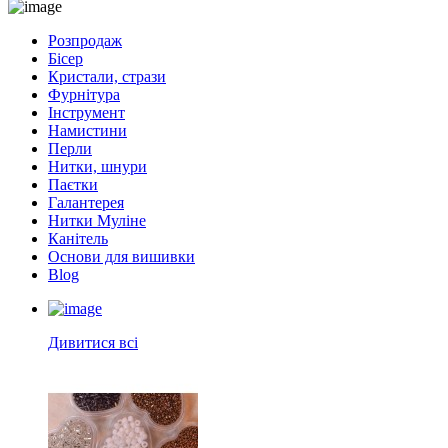
Розпродаж
Бісер
Кристали, стрази
Фурнітура
Інструмент
Намистини
Перли
Нитки, шнури
Паєтки
Галантерея
Нитки Муліне
Канітель
Основи для вишивки
Blog
Дивитися всі