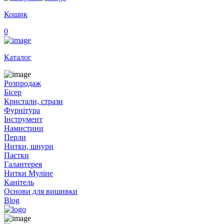
Кошик
0
Каталог
Розпродаж
Бісер
Кристали, стрази
Фурнітура
Інструмент
Намистини
Перли
Нитки, шнури
Паєтки
Галантерея
Нитки Муліне
Канітель
Основи для вишивки
Blog