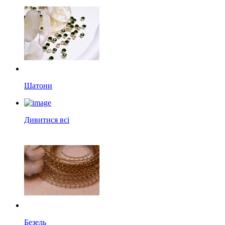
Шатони
Дивитися всі
Безель