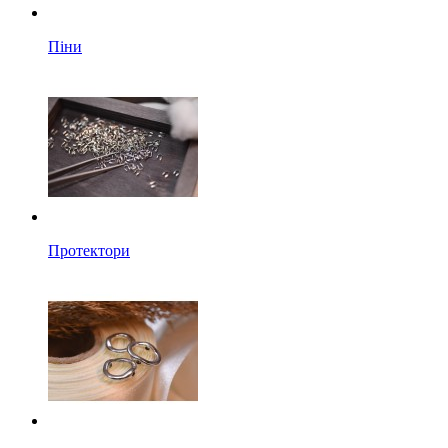
Піни
Протектори