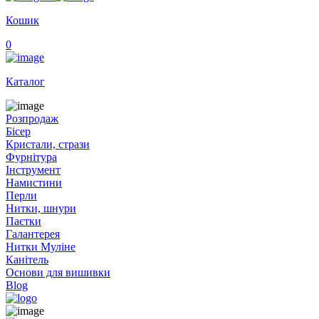
Кошик
0
Каталог
Розпродаж
Бісер
Кристали, стрази
Фурнітура
Інструмент
Намистини
Перли
Нитки, шнури
Паєтки
Галантерея
Нитки Муліне
Канітель
Основи для вишивки
Blog