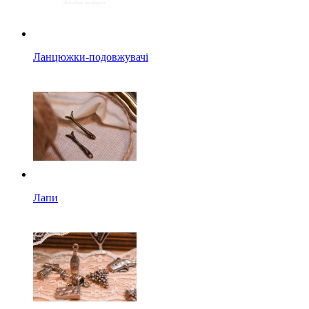
Ланцюжки-подовжувачі
Лапи