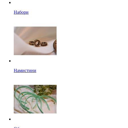
Набори
Намистини