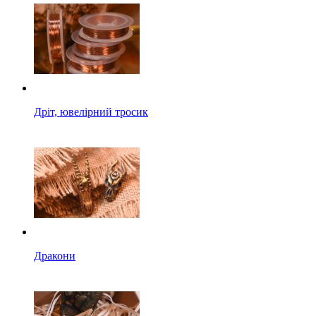
Дріт, ювелірний тросик
Дракони