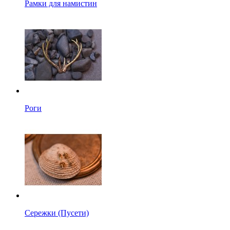
Рамки для намистин
Роги
Сережки (Пусети)