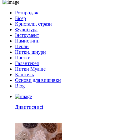
Розпродаж
Бісер
Кристали, стрази
Фурнітура
Інструмент
Намистини
Перли
Нитки, шнури
Паєтки
Галантерея
Нитки Муліне
Канітель
Основи для вишивки
Blog
Дивитися всі