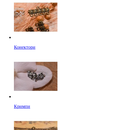
Конектори
Кримпи