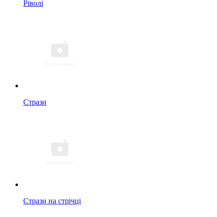
Ріволі
Стрази
Стрази на стрічці