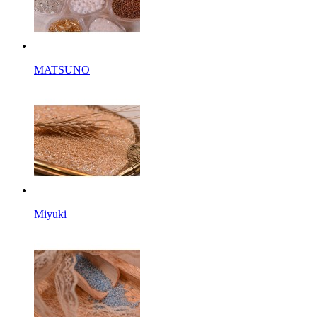
MATSUNO
Miyuki