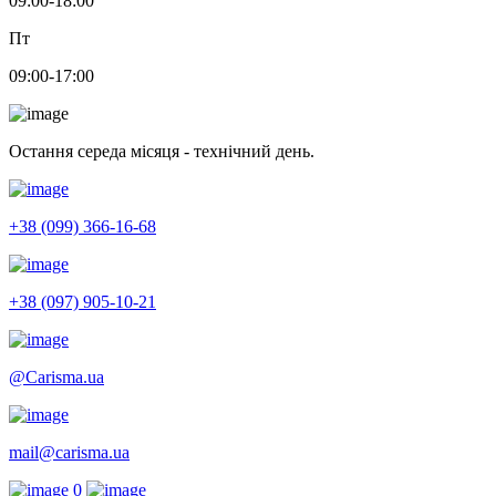
09:00-18:00
Пт
09:00-17:00
Остання середа місяця - технічний день.
+38 (099) 366-16-68
+38 (097) 905-10-21
@Carisma.ua
mail@carisma.ua
0