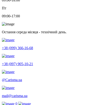
09:00-18:00
Пт
09:00-17:00
Остання середа місяця - технічний день.
+38 (099) 366-16-68
+38 (097) 905-10-21
@Carisma.ua
mail@carisma.ua
0