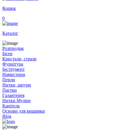
Кошик
0
Каталог
Розпродаж
Бісер
Кристали, стрази
Фурнітура
Інструмент
Намистини
Перли
Нитки, шнури
Паєтки
Галантерея
Нитки Муліне
Канітель
Основи для вишивки
Blog