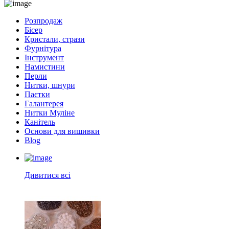
Розпродаж
Бісер
Кристали, стрази
Фурнітура
Інструмент
Намистини
Перли
Нитки, шнури
Паєтки
Галантерея
Нитки Муліне
Канітель
Основи для вишивки
Blog
Дивитися всі