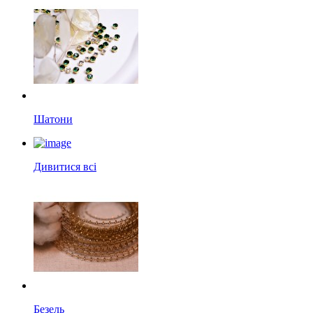
Шатони
Дивитися всі
Безель