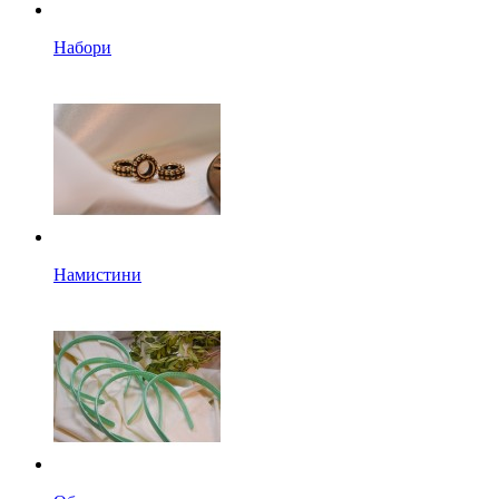
Набори
Намистини