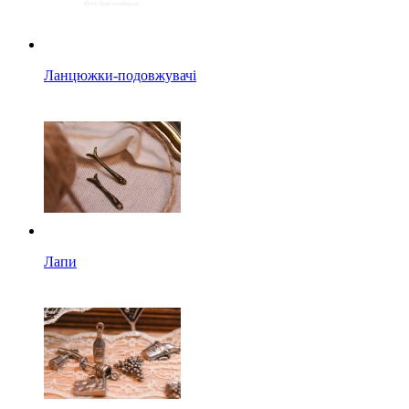
Ланцюжки-подовжувачі
Лапи