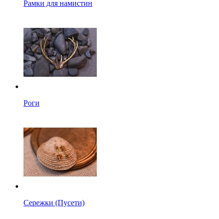
Рамки для намистин
Роги
Сережки (Пусети)