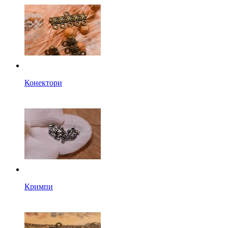
Конектори
Кримпи