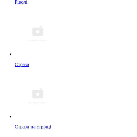
Ріволі
Стрази
Стрази на стрічці