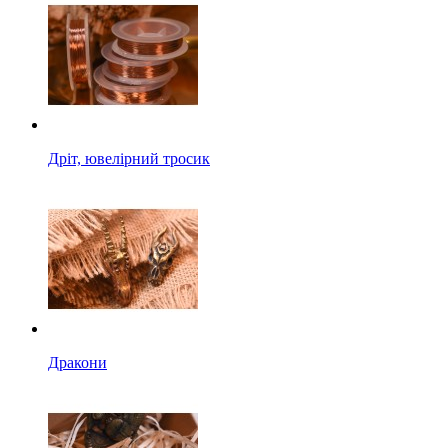
Дріт, ювелірний тросик
Дракони