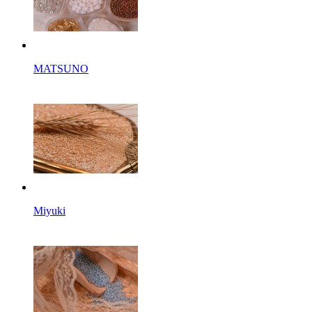
MATSUNO
Miyuki