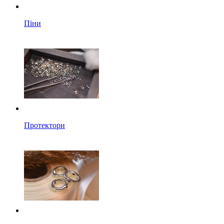
Піни
Протектори