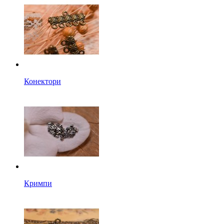
Конектори
Кримпи