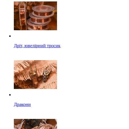
Дріт, ювелірний тросик
Дракони