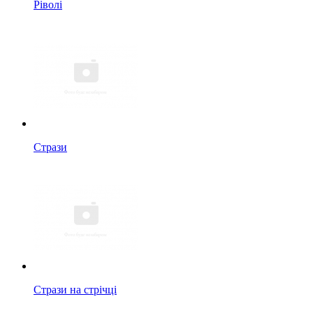
Ріволі
Стрази
Стрази на стрічці