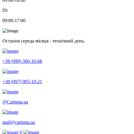
09:00-18:00
Пт
09:00-17:00
Остання середа місяця - технічний день.
+38 (099) 366-16-68
+38 (097) 905-10-21
@Carisma.ua
mail@carisma.ua
0