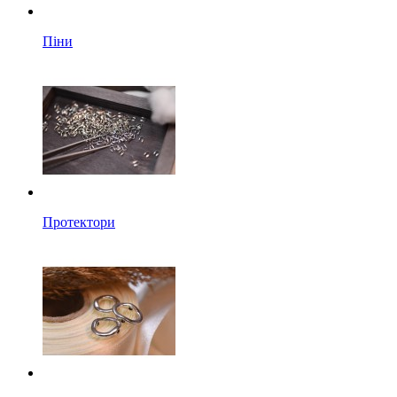
Піни
Протектори