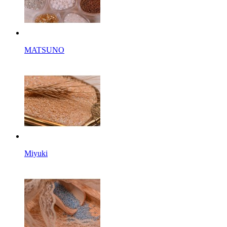
MATSUNO
Miyuki