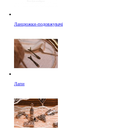
Ланцюжки-подовжувачі
Лапи