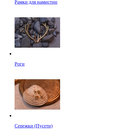
Рамки для намистин
Роги
Сережки (Пусети)