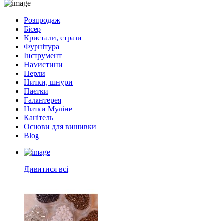
Розпродаж
Бісер
Кристали, стрази
Фурнітура
Інструмент
Намистини
Перли
Нитки, шнури
Паєтки
Галантерея
Нитки Муліне
Канітель
Основи для вишивки
Blog
Дивитися всі