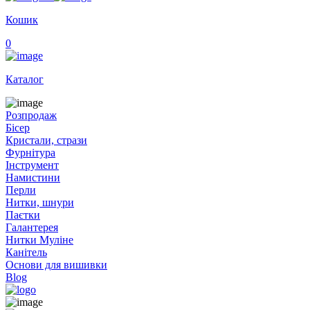
Кошик
0
Каталог
Розпродаж
Бісер
Кристали, стрази
Фурнітура
Інструмент
Намистини
Перли
Нитки, шнури
Паєтки
Галантерея
Нитки Муліне
Канітель
Основи для вишивки
Blog