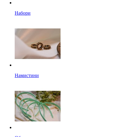
Набори
Намистини