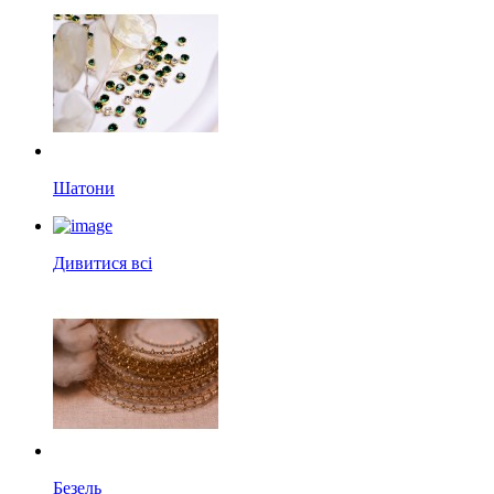
Шатони
Дивитися всі
Безель