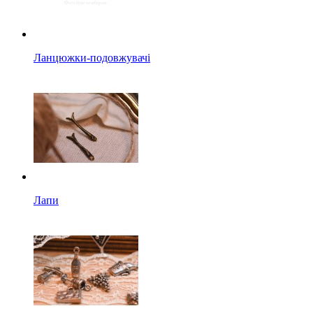
Ланцюжки-подовжувачі
Лапи