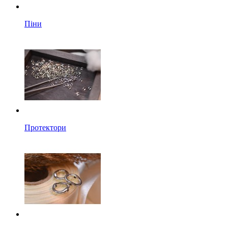
Піни
Протектори