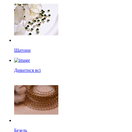
Шатони
Дивитися всі
Безель