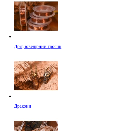
Дріт, ювелірний тросик
Дракони