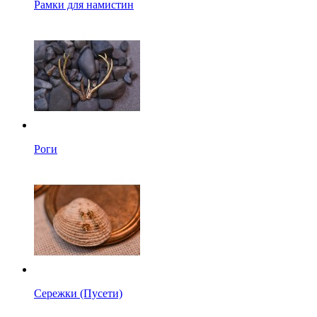
Рамки для намистин
Роги
Сережки (Пусети)