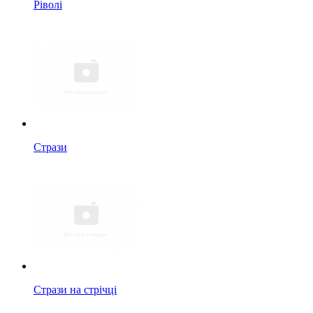
Ріволі
Стрази
Стрази на стрічці