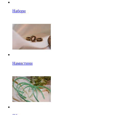
Набори
Намистини