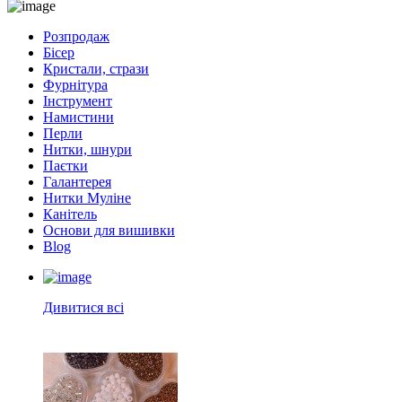
Розпродаж
Бісер
Кристали, стрази
Фурнітура
Інструмент
Намистини
Перли
Нитки, шнури
Паєтки
Галантерея
Нитки Муліне
Канітель
Основи для вишивки
Blog
Дивитися всі