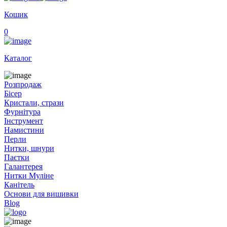
Кошик
0
Каталог
Розпродаж
Бісер
Кристали, стрази
Фурнітура
Інструмент
Намистини
Перли
Нитки, шнури
Паєтки
Галантерея
Нитки Муліне
Канітель
Основи для вишивки
Blog