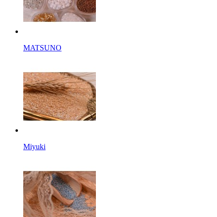
MATSUNO
Miyuki