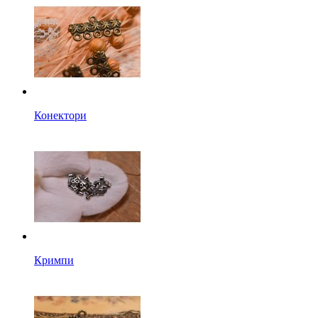
Конектори
Кримпи