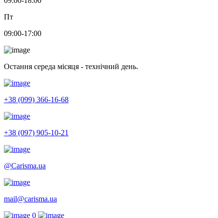
09:00-18:00
Пт
09:00-17:00
Остання середа місяця - технічний день.
+38 (099) 366-16-68
+38 (097) 905-10-21
@Carisma.ua
mail@carisma.ua
0