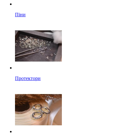
Піни
Протектори