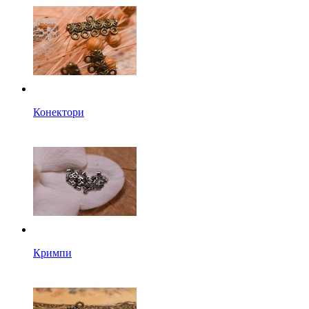
Конектори
Кримпи