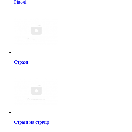
Ріволі
Стрази
Стрази на стрічці