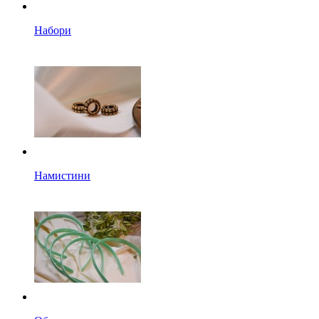
Набори
Намистини