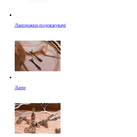
Ланцюжки-подовжувачі
Лапи