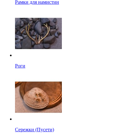
Рамки для намистин
Роги
Сережки (Пусети)