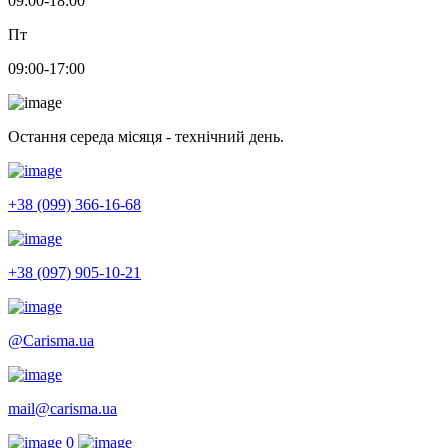
09:00-18:00
Пт
09:00-17:00
Остання середа місяця - технічний день.
+38 (099) 366-16-68
+38 (097) 905-10-21
@Carisma.ua
mail@carisma.ua
0