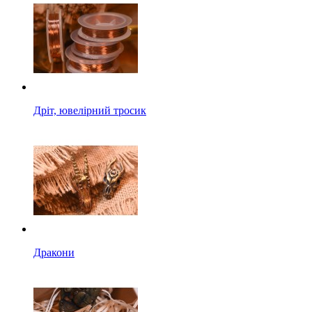
Дріт, ювелірний тросик
Дракони