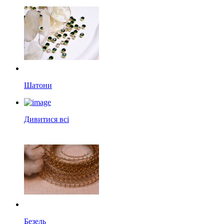
Шатони
Дивитися всі
Безель