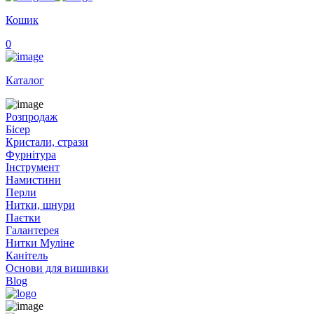
Кошик
0
Каталог
Розпродаж
Бісер
Кристали, стрази
Фурнітура
Інструмент
Намистини
Перли
Нитки, шнури
Паєтки
Галантерея
Нитки Муліне
Канітель
Основи для вишивки
Blog