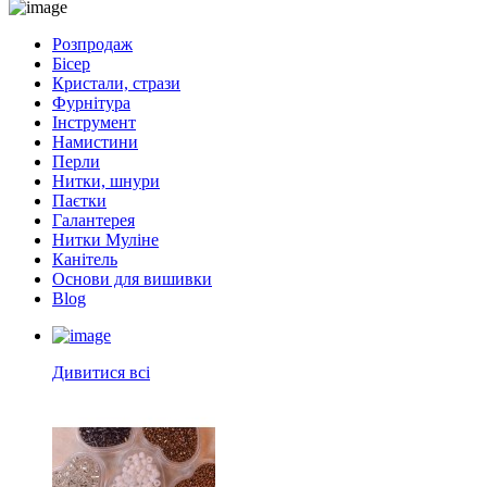
Розпродаж
Бісер
Кристали, стрази
Фурнітура
Інструмент
Намистини
Перли
Нитки, шнури
Паєтки
Галантерея
Нитки Муліне
Канітель
Основи для вишивки
Blog
Дивитися всі