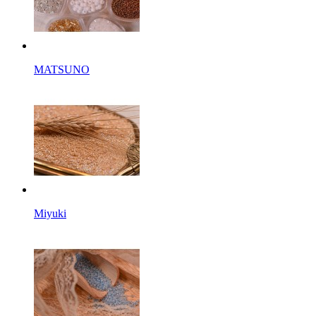
MATSUNO
Miyuki