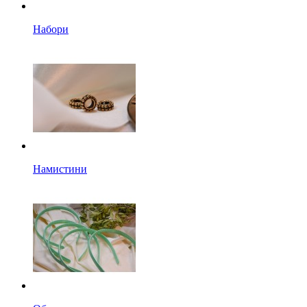
Набори
Намистини