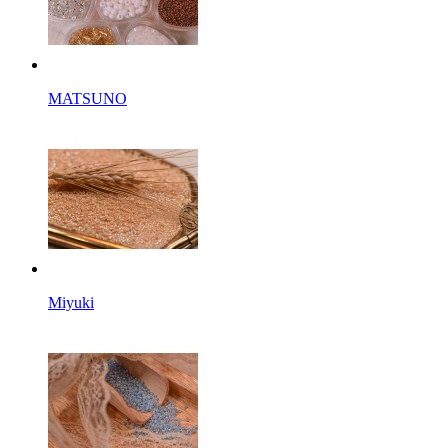
MATSUNO
Miyuki