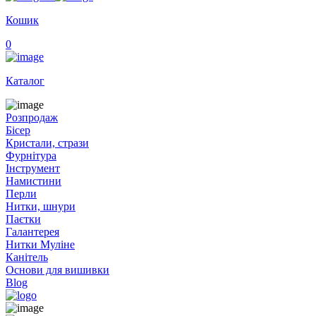
Кошик
0
Каталог
Розпродаж
Бісер
Кристали, стрази
Фурнітура
Інструмент
Намистини
Перли
Нитки, шнури
Паєтки
Галантерея
Нитки Муліне
Канітель
Основи для вишивки
Blog