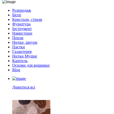
Розпродаж
Бісер
Кристали, стрази
Фурнітура
Інструмент
Намистини
Перли
Нитки, шнури
Паєтки
Галантерея
Нитки Муліне
Канітель
Основи для вишивки
Blog
Дивитися всі