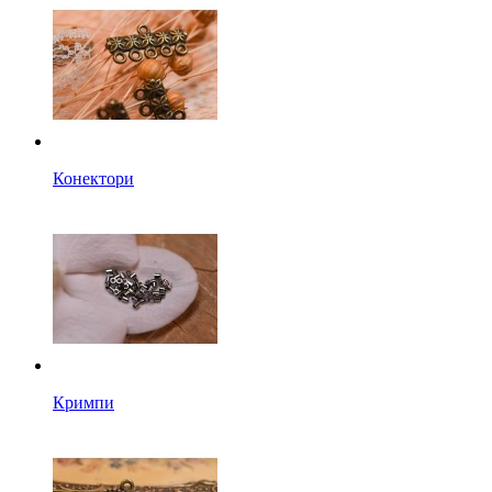
Конектори
Кримпи