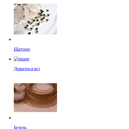
Шатони
Дивитися всі
Безель