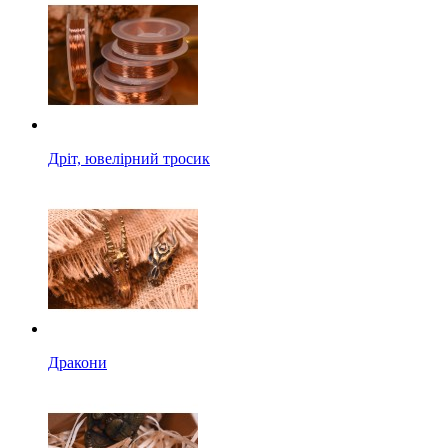
Дріт, ювелірний тросик
Дракони