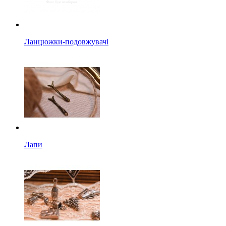
Ланцюжки-подовжувачі
Лапи