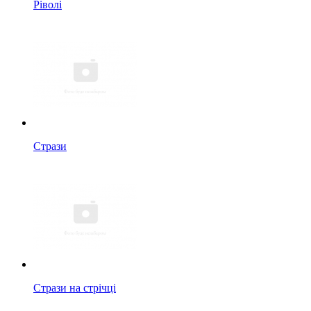
Ріволі
Стрази
Стрази на стрічці