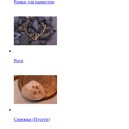
Рамки для намистин
Роги
Сережки (Пусети)