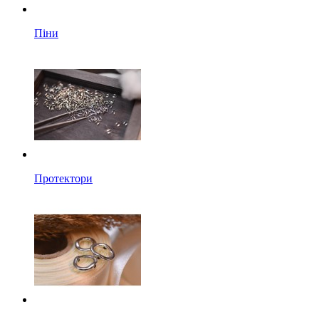
Піни
Протектори