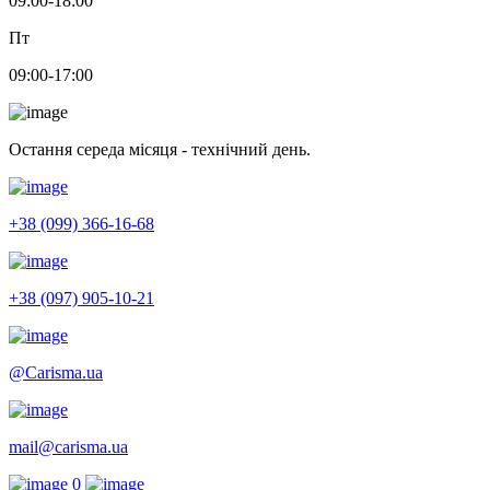
09:00-18:00
Пт
09:00-17:00
Остання середа місяця - технічний день.
+38 (099) 366-16-68
+38 (097) 905-10-21
@Carisma.ua
mail@carisma.ua
0