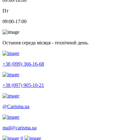
09:00-18:00
Пт
09:00-17:00
Остання середа місяця - технічний день.
+38 (099) 366-16-68
+38 (097) 905-10-21
@Carisma.ua
mail@carisma.ua
0