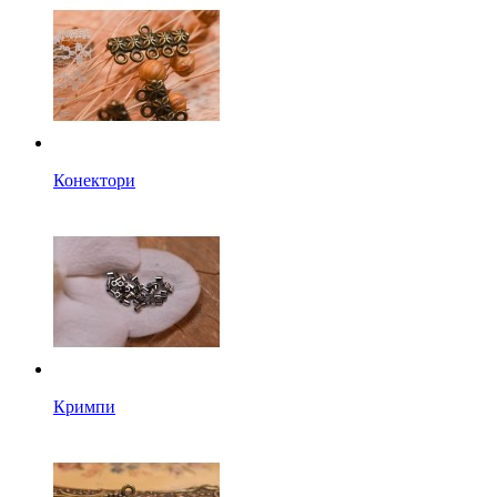
Конектори
Кримпи