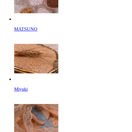
MATSUNO
Miyuki