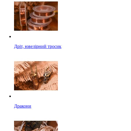
Дріт, ювелірний тросик
Дракони