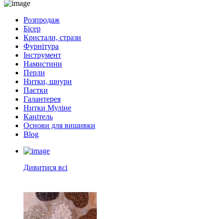
Розпродаж
Бісер
Кристали, стрази
Фурнітура
Інструмент
Намистини
Перли
Нитки, шнури
Паєтки
Галантерея
Нитки Муліне
Канітель
Основи для вишивки
Blog
Дивитися всі