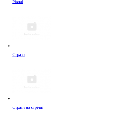
Ріволі
Стрази
Стрази на стрічці