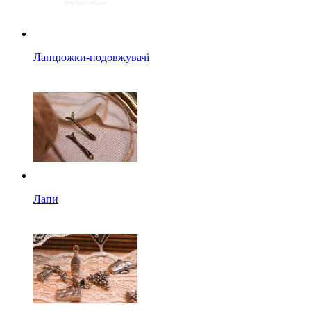
Ланцюжки-подовжувачі
Лапи