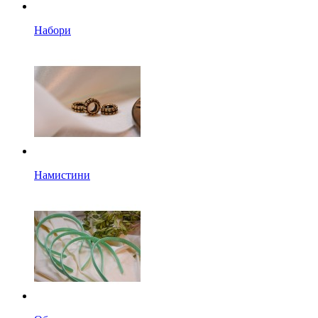
Набори
Намистини