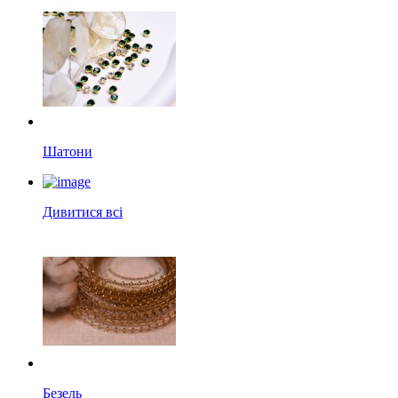
Шатони
Дивитися всі
Безель