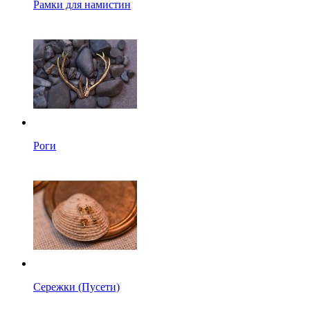
Рамки для намистин
Роги
Сережки (Пусети)