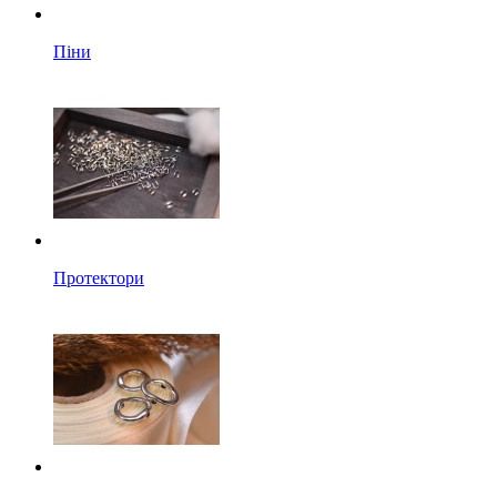
Піни
Протектори