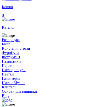
Кошик
0
Каталог
Розпродаж
Бісер
Кристали, стрази
Фурнітура
Інструмент
Намистини
Перли
Нитки, шнури
Паєтки
Галантерея
Нитки Муліне
Канітель
Основи для вишивки
Blog