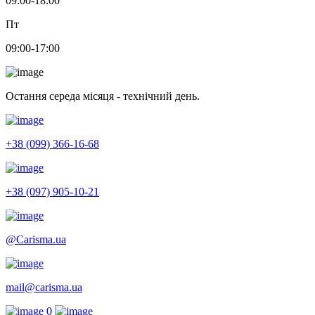
09:00-18:00
Пт
09:00-17:00
Остання середа місяця - технічний день.
+38 (099) 366-16-68
+38 (097) 905-10-21
@Carisma.ua
mail@carisma.ua
0