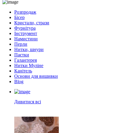
Розпродаж
Бісер
Кристали, стрази
Фурнітура
Інструмент
Намистини
Перли
Нитки, шнури
Паєтки
Галантерея
Нитки Муліне
Канітель
Основи для вишивки
Blog
Дивитися всі