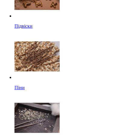
Підвіски
Піни