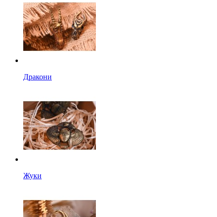
Дракони
Жуки