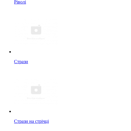
Ріволі
Стрази
Стрази на стрічці