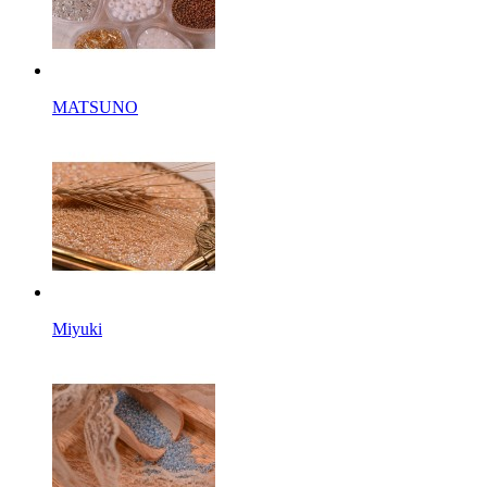
MATSUNO
Miyuki