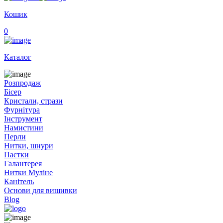
Кошик
0
Каталог
Розпродаж
Бісер
Кристали, стрази
Фурнітура
Інструмент
Намистини
Перли
Нитки, шнури
Паєтки
Галантерея
Нитки Муліне
Канітель
Основи для вишивки
Blog