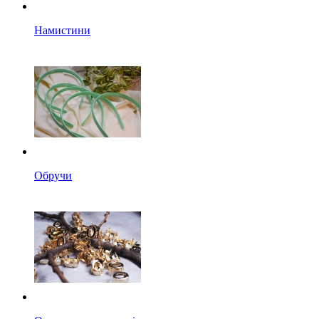
Намистини
Обручи