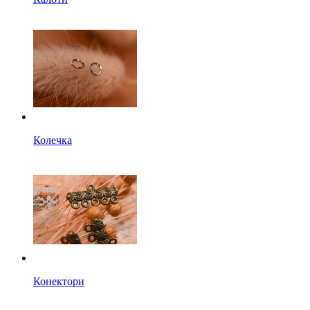
Колечка
Конектори