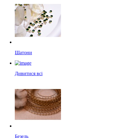
Шатони
Дивитися всі
Безель