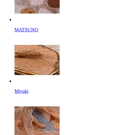
MATSUNO
Miyuki