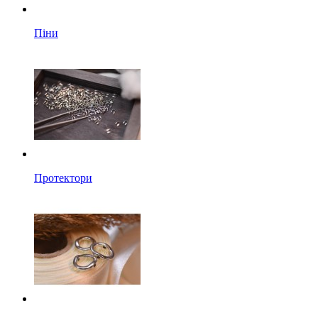
Піни
Протектори