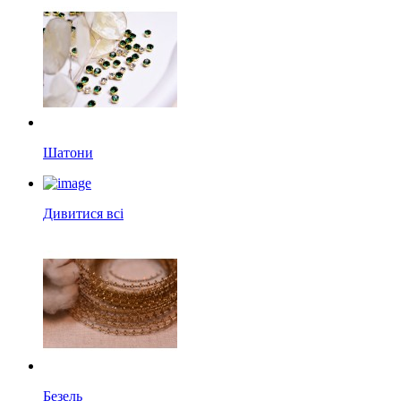
Шатони
Дивитися всі
Безель