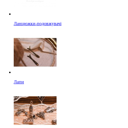
Ланцюжки-подовжувачі
Лапи