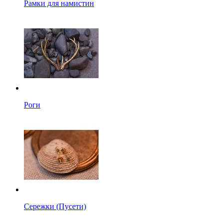
Рамки для намистин
Роги
Сережки (Пусети)