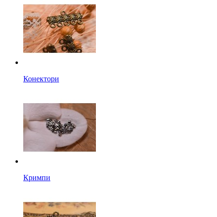
Конектори
Кримпи