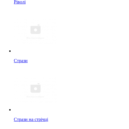
Ріволі
Стрази
Стрази на стрічці