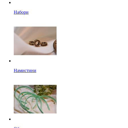
Набори
Намистини