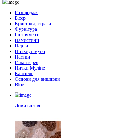
Розпродаж
Бісер
Кристали, стрази
Фурнітура
Інструмент
Намистини
Перли
Нитки, шнури
Паєтки
Галантерея
Нитки Муліне
Канітель
Основи для вишивки
Blog
Дивитися всі