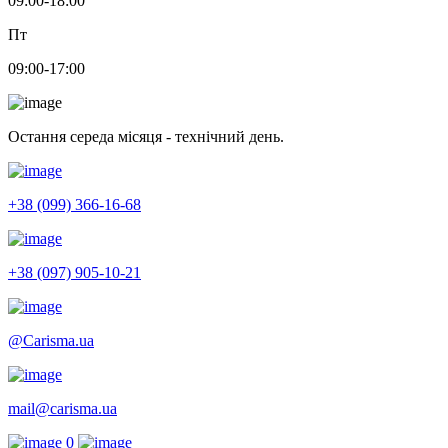
09:00-18:00
Пт
09:00-17:00
Остання середа місяця - технічний день.
+38 (099) 366-16-68
+38 (097) 905-10-21
@Carisma.ua
mail@carisma.ua
0