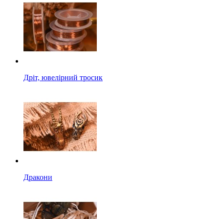
Дріт, ювелірний тросик
Дракони