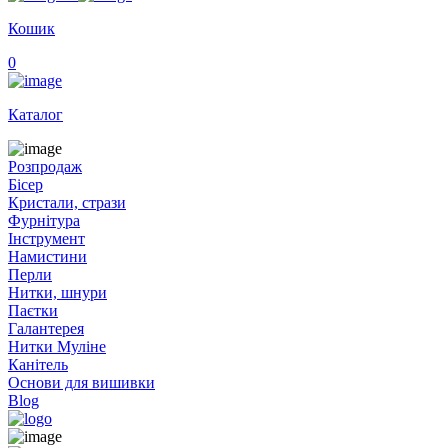
Кошик
0
Каталог
Розпродаж
Бісер
Кристали, стрази
Фурнітура
Інструмент
Намистини
Перли
Нитки, шнури
Паєтки
Галантерея
Нитки Муліне
Канітель
Основи для вишивки
Blog